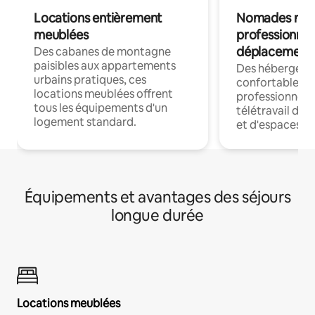
Locations entièrement
Nomades num
meublées
professionnel
déplacement
Des cabanes de montagne
paisibles aux appartements
Des hébergem
urbains pratiques, ces
confortables p
locations meublées offrent
professionnels
tous les équipements d'un
télétravail dis
logement standard.
et d'espaces de
Équipements et avantages des séjours
longue durée
Locations meublées