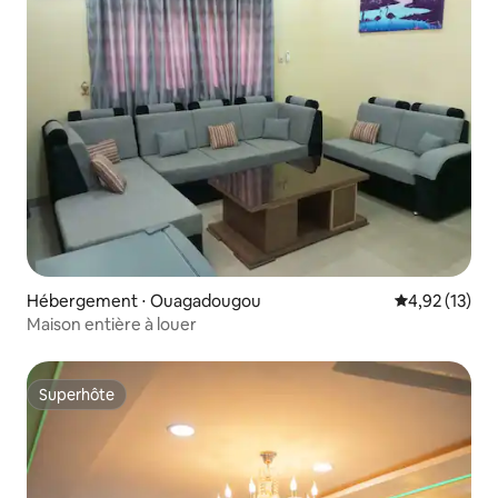
Hébergement ⋅ Ouagadougou
Évaluation mo
4,92 (13)
Maison entière à louer
Superhôte
Superhôte