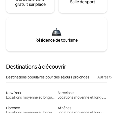
Salle de sport
gratuit sur place
Résidence de tourisme
Destinations à découvrir
Destinations populaires pour des séjours prolongés
Autres t
New York
Barcelone
Locations moyenne et longue durée
Locations moyenne et longue durée
Florence
Athènes
Locations moyenne et longue durée
Locations moyenne et longue durée