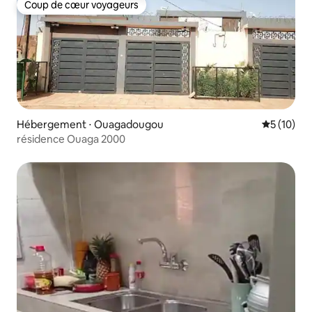
Coup de cœur voyageurs
Coup de cœur voyageurs
Hébergement ⋅ Ouagadougou
Évaluation
5 (10)
résidence Ouaga 2000