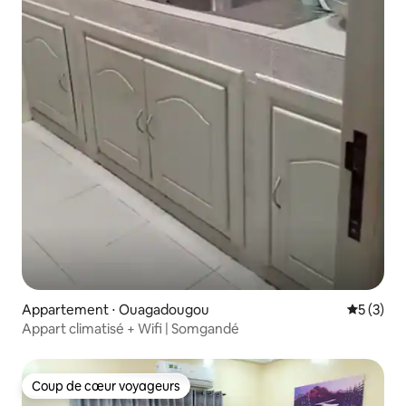
Appartement ⋅ Ouagadougou
Évaluatio
5 (3)
Appart climatisé + Wifi | Somgandé
Coup de cœur voyageurs
Coup de cœur voyageurs