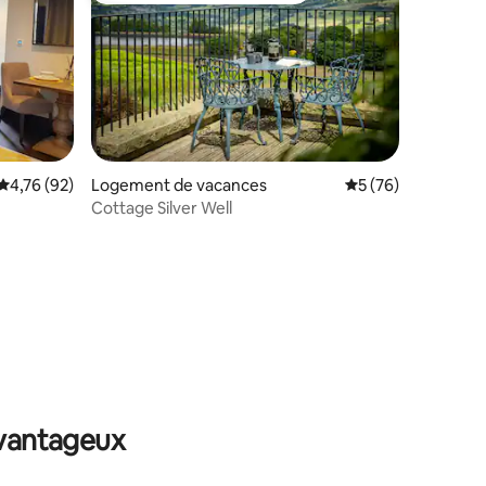
Évaluation moyenne sur la base de 92 commentaires : 4,76 sur 5
4,76 (92)
Logement de vacances
Évaluation moyenne
5 (76)
Cottage Silver Well
taires : 4,97 sur 5
avantageux