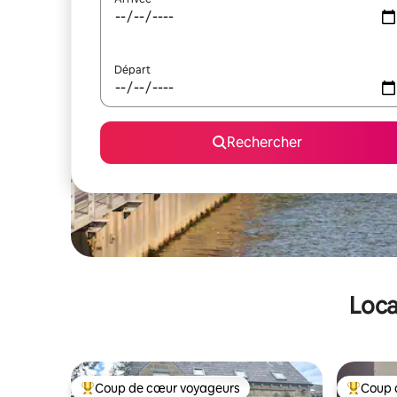
Départ
Rechercher
Loca
Coup de cœur voyageurs
Coup 
Coups de cœur voyageurs les plus appréciés
Coups de