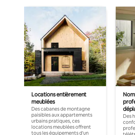
Locations entièrement
Noma
meublées
prof
dépl
Des cabanes de montagne
paisibles aux appartements
Des 
urbains pratiques, ces
confo
locations meublées offrent
profe
tous les équipements d'un
télét