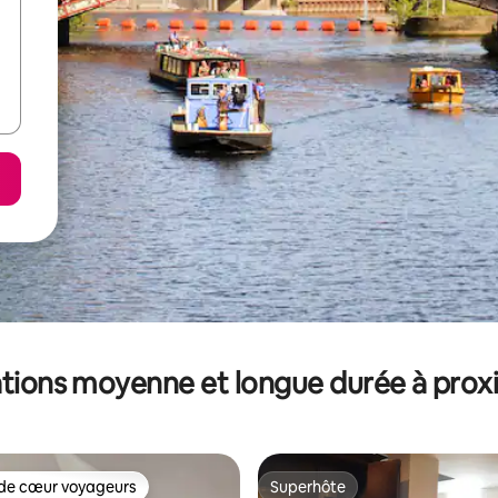
tions moyenne et longue durée à prox
de cœur voyageurs
Superhôte
 cœur voyageurs les plus appréciés
Superhôte