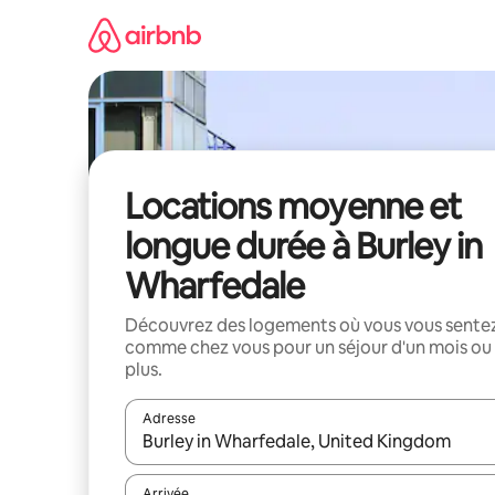
Aller
directement
au
contenu
Locations moyenne et
longue durée à Burley in
Wharfedale
Découvrez des logements où vous vous sente
comme chez vous pour un séjour d'un mois ou
plus.
Adresse
Lorsque les résultats s'affichent, utilisez les flèc
Arrivée