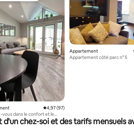
Appartement
Appartement côté parc n° 5
la base de 226 commentaires : 4,99 sur 5
ment
Évaluation moyenne sur la base de 97 commen
4,97 (97)
vous dans le confort et le
t d'un chez-soi et des tarifs mensuels 