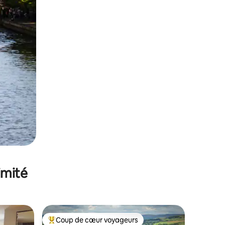
imité
Coup de cœur voyageurs
Coups de cœur voyageurs les plus appréciés