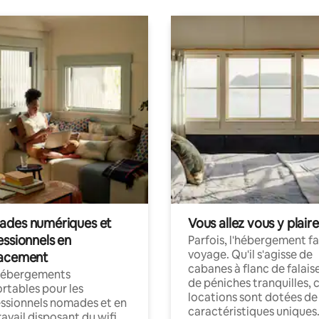
des numériques et
Vous allez vous y plaire
essionnels en
Parfois, l'hébergement fai
voyage. Qu'il s'agisse de
acement
cabanes à flanc de falais
hébergements
de péniches tranquilles, 
rtables pour les
locations sont dotées de
ssionnels nomades et en
caractéristiques uniques
ravail disposant du wifi