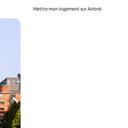
Mettre mon logement sur Airbnb
sant glisser.