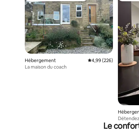
Hébergement
Évaluation moyenne sur 
4,99 (226)
La maison du coach
Héberge
Détendez-
Le confor
style