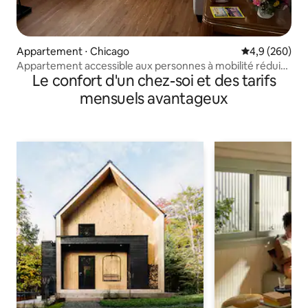
Appartement ⋅ Chicago
Évaluation mo
4,9 (260)
Appartement accessible aux personnes à mobilité réduite
Le confort d'un chez-soi et des tarifs
avec chargeur VE de niveau 2
mensuels avantageux