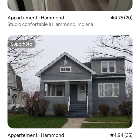
Appartement ⋅ Hammond
Évaluation mo
4,75 (20)
Studio confortable à Hammond, Indiana
Superhôte
Superhôte
Appartement ⋅ Hammond
Évaluation mo
4,94 (35)