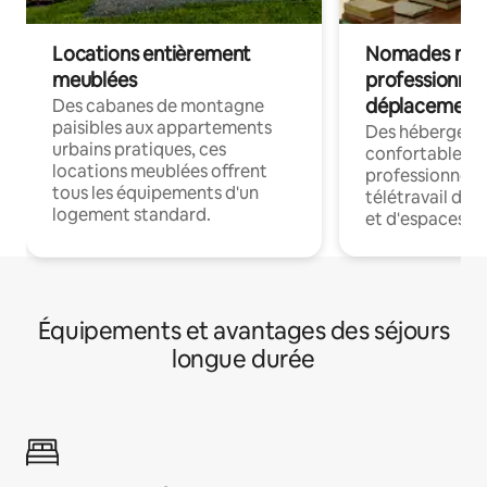
Locations entièrement
Nomades num
meublées
professionnel
déplacement
Des cabanes de montagne
paisibles aux appartements
Des hébergem
urbains pratiques, ces
confortables p
locations meublées offrent
professionnels
tous les équipements d'un
télétravail dis
logement standard.
et d'espaces de
Équipements et avantages des séjours
longue durée