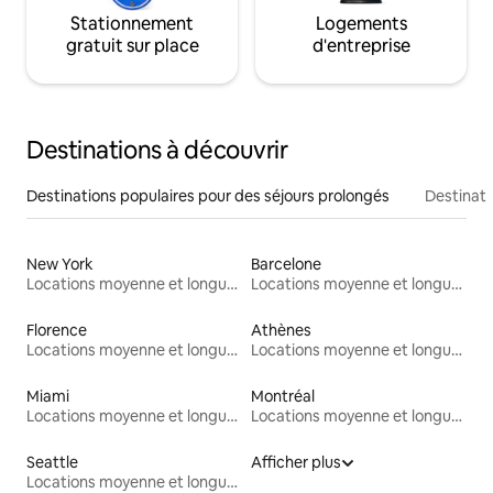
Stationnement
Logements
gratuit sur place
d'entreprise
Destinations à découvrir
Destinations populaires pour des séjours prolongés
Destinati
New York
Barcelone
Locations moyenne et longue durée
Locations moyenne et longue durée
Florence
Athènes
Locations moyenne et longue durée
Locations moyenne et longue durée
Miami
Montréal
Locations moyenne et longue durée
Locations moyenne et longue durée
Seattle
Afficher plus
Locations moyenne et longue durée