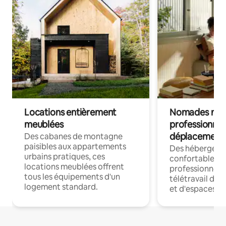
Locations entièrement
Nomades num
meublées
professionnel
déplacement
Des cabanes de montagne
paisibles aux appartements
Des hébergem
urbains pratiques, ces
confortables p
locations meublées offrent
professionnels
tous les équipements d'un
télétravail dis
logement standard.
et d'espaces de