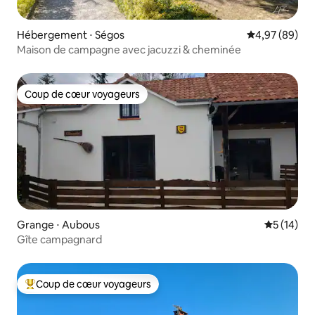
Hébergement ⋅ Ségos
Évaluation mo
4,97 (89)
Maison de campagne avec jacuzzi & cheminée
Coup de cœur voyageurs
Coup de cœur voyageurs
Grange ⋅ Aubous
Évaluation
5 (14)
Gîte campagnard
Coup de cœur voyageurs
Coups de cœur voyageurs les plus appréciés