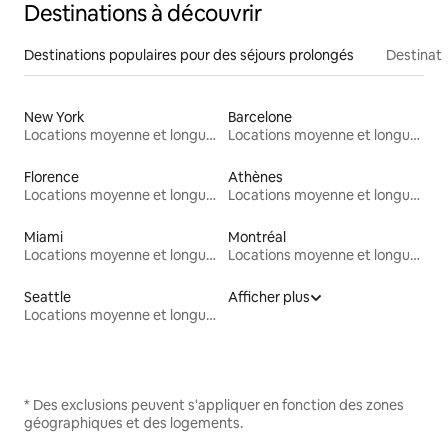
Destinations à découvrir
Destinations populaires pour des séjours prolongés
Destinati
New York
Barcelone
Locations moyenne et longue durée
Locations moyenne et longue durée
Florence
Athènes
Locations moyenne et longue durée
Locations moyenne et longue durée
Miami
Montréal
Locations moyenne et longue durée
Locations moyenne et longue durée
Seattle
Afficher plus
Locations moyenne et longue durée
* Des exclusions peuvent s'appliquer en fonction des zones
géographiques et des logements.