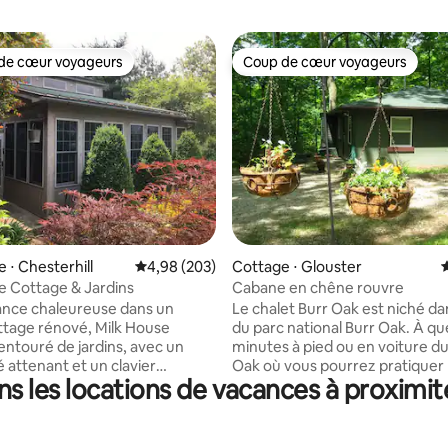
de cœur voyageurs
Coup de cœur voyageurs
 cœur voyageurs les plus appréciés
Coup de cœur voyageurs
 la base de 215 commentaires : 4,99 sur 5
 ⋅ Chesterhill
Évaluation moyenne sur la base de 203 commen
4,98 (203)
Cottage ⋅ Glouster
É
e Cottage & Jardins
Cabane en chêne rouvre
ance chaleureuse dans un
Le chalet Burr Oak est niché dan
ottage rénové, Milk House
du parc national Burr Oak. À quelques
entouré de jardins, avec un
minutes à pied ou en voiture du
é attenant et un clavier
Oak où vous pourrez pratiquer 
s les locations de vacances à proximité
pour l'arrivée autonome. Situé
(permis requis), la randonnée o
uartier quaker et amish de
navigation de plaisance. Les se
Monde. Notre oasis de
randonnée comprennent divers
offre une vue sur une vallée
de parc d'État, le sentier de la