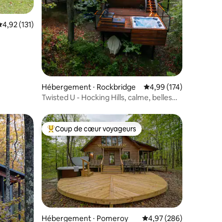
valuation moyenne sur la base de 131 commentaires : 4,92 sur 5
4,92 (131)
ntaires : 4,87 sur 5
Hébergement ⋅ Rockbridge
Évaluation moyenne sur
4,99 (174)
Twisted U - Hocking Hills, calme, belles
vues
Coup de cœur voyageurs
Coups de cœur voyageurs les plus appréciés
Hébergement ⋅ Pomeroy
Évaluation moyenne sur
4,97 (286)