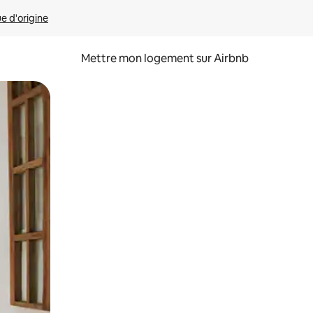
ue d'origine
Mettre mon logement sur Airbnb
sant glisser.