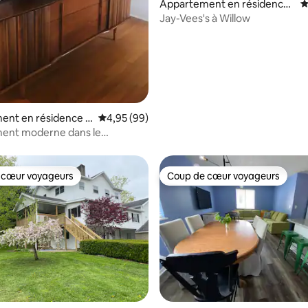
Appartement en résidence ⋅
É
Parkersburg
Jay-Vees's à Willow
 la base de 84 commentaires : 4,95 sur 5
ent en résidence ⋅
Évaluation moyenne sur la base de 99 commen
4,95 (99)
r
ent moderne dans le
 historique
 cœur voyageurs
Coup de cœur voyageurs
 cœur voyageurs
Coup de cœur voyageurs