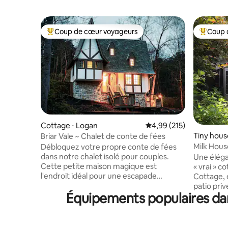
Coup de cœur voyageurs
Coup 
Coups de cœur voyageurs les plus appréciés
Coups de
Cottage ⋅ Logan
Évaluation moyenne sur
4,99 (215)
Tiny house
Briar Vale ~ Chalet de conte de fées
Milk Hous
Débloquez votre propre conte de fées
dans notre chalet isolé pour couples.
Une élég
Cette petite maison magique est
« vrai » c
l'endroit idéal pour une escapade
Cottage, 
romantique ou pour se blottir avec une
patio priv
Équipements populaires dan
tasse de café et un livre. Détendez-vous
pratique 
sur le porche couvert pendant que les
dans un q
oiseaux chantent et que les papillons
l'Ancien 
passent. Il y a également une chambre
campagne 