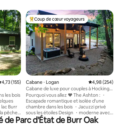
Cabane ⋅
Coup de cœur voyageurs
Coup
Coups de cœur voyageurs les plus appréciés
Coups d
Cabane 
grosse c
Notre ca
l'endroit 
quelques 
vous pour
pêcher, f
bateau o
paysage 
de plus d
domaniale
taires : 4,98 sur 5
valuation moyenne sur la base de 155 commentaires : 4,73 sur 5
4,73 (155)
Cabane ⋅ Logan
Évaluation moyenne sur
4,98 (254)
randonné
chasse d
Cabane de luxe pour couples à Hocking |
matériel 
Isolée ! Jacuzzi !
s les bois
Pourquoi vous allez ❤️ The Ashton : ・
profitez 
Escapade romantique et isolée d'une
à l'abri 
 lac Burr
chambre dans les bois ・Jacuzzi privé
espace c
la pêche
sous les étoiles Design ・moderne avec
propre sa
 de Parc d'État de Burr Oak
u la
baies vitrées Cuisine complète・
ntiers de
élégante, coin feu de camp・
 sentiers
confortable Wi-Fi ・rapide + télévision
connectée avec streaming ・Escapade