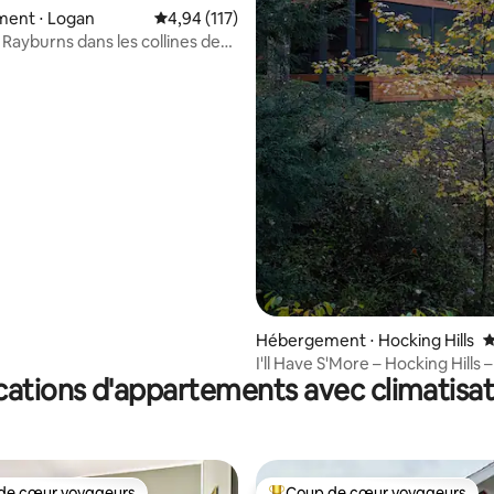
 la base de 130 commentaires : 4,92 sur 5
ent ⋅ Logan
Évaluation moyenne sur la base de 117 comme
4,94 (117)
Rayburns dans les collines de
Hébergement ⋅ Hocking Hills
É
I'll Have S'More – Hocking Hills 
cations d'appartements avec climatisat
l'intérieur comme à l'extérieur
de cœur voyageurs
Coup de cœur voyageurs