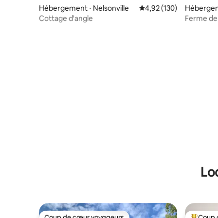
Hébergement ⋅ Nelsonville
Évaluation moyenne sur
4,92 (130)
Hébergem
Cottage d'angle
Ferme de 
Hocking
Lo
Coup de cœur voyageurs
Coup 