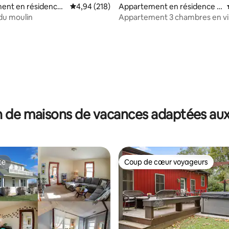
ent en résidence ⋅
Évaluation moyenne sur la base de 218 commen
4,94 (218)
Appartement en résidence ⋅
Athens
du moulin
Appartement 3 chambres en vil
nouveau remodelage (unité su
 la base de 137 commentaires : 4,97 sur 5
 de maisons de vacances adaptées aux
te
Coup de cœur voyageurs
te
Coup de cœur voyageurs