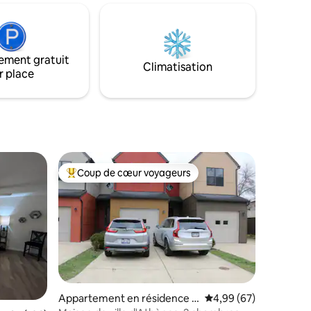
ntier
pour couples et chiens Escapade dans
la・ nature à quelques minutes de
de 9,9 ch)
Hocking Hills Douche à l'italienne・
n bateau
luxueuse et double vasque ・Idéal pour
ement gratuit
un week-end romantique ou une retraite
Climatisation
r place
en solo Cliquez sur «❤️ Enregistrer » pour
ligente
nous retrouver facilement. Lisez
l'annonce complète pour tous les détails
de rêve.
Coup de cœur voyageurs
Coups de cœur voyageurs les plus appréciés
Appartement en résidence ⋅
Évaluation moyenne su
4,99 (67)