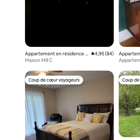
Appartement en résidence ⋅
Évaluation moyenne sur
4,95 (84)
Appartem
Athens
Lancaste
Maison Mill C
Appartem
Lancaster
Coup de cœur voyageurs
Coup de
Coup de cœur voyageurs
Coup de