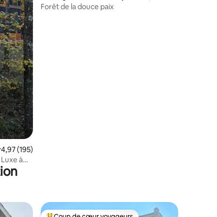
Forêt de la douce paix
ntaires : 4,94 sur 5
valuation moyenne sur la base de 195 commentaires : 4,97 sur 5
4,97 (195)
– Luxe à
ion
Coup de cœur voyageurs