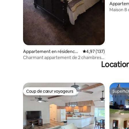
Appartem
Athens
Maison B 
Appartement en résidence ⋅
Évaluation moyenne sur
4,97 (137)
Parkersburg
Charmant appartement de 2 chambres
Location
avec parking à l'arrière
Coup de cœur voyageurs
Superhô
Coup de cœur voyageurs
Superhô