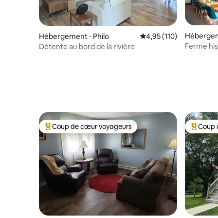
Hébergem
Hébergement ⋅ Philo
Évaluation moyenne sur
4,95 (110)
Ferme hist
Détente au bord de la rivière
Company
Coup de cœur voyageurs
Coup 
Coups de cœur voyageurs les plus appréciés
Coups de