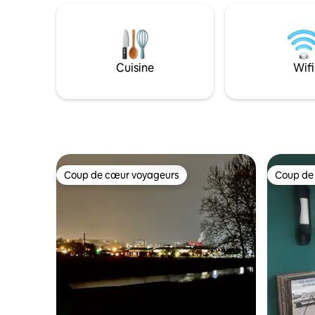
avec lits superposés en prime pour vos
en cascade
petits. - À 15 minutes d'Old Man's Cave et
jardins sa
du centre-ville de Logan. - Jacuzzi privé,
des loisir
foyer extérieur et patio - Bois de
restaurant
chauffage sur place - Cuisine
du sud-es
Cuisine
Wifi
entièrement équipée - Télévision
Cottage e
encadrée - Coin fenêtre - Serviettes
détendre.
pour la salle de bain et le jacuzzi
une escap
occasion 
Coup de cœur voyageurs
Coup de
Coup de cœur voyageurs
Coup de