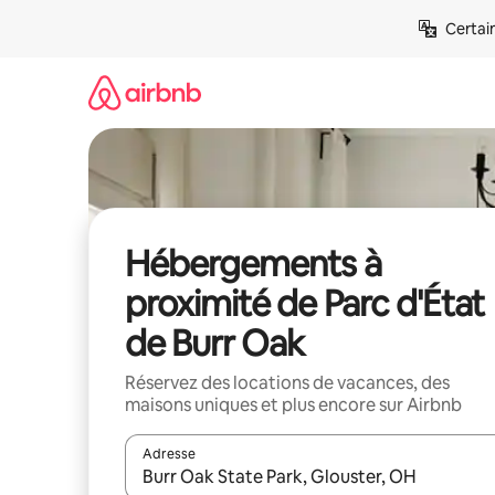
Aller
Certai
directement
au
contenu
Hébergements à
proximité de Parc d'État
de Burr Oak
Réservez des locations de vacances, des
maisons uniques et plus encore sur Airbnb
Adresse
Lorsque les résultats s'affichent, utilisez les flèc