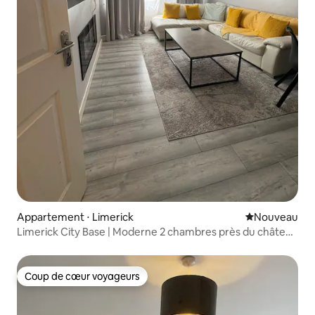
Appartement ⋅ Limerick
Nouvel hébe
Nouveau
Limerick City Base | Moderne 2 chambres près du château
et de la marina
Coup de cœur voyageurs
Coup de cœur voyageurs