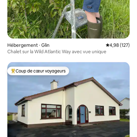
Hébergement ⋅ Glin
Évaluation moy
4,98 (127)
Chalet sur la Wild Atlantic Way avec vue unique
Coup de cœur voyageurs
Coups de cœur voyageurs les plus appréciés