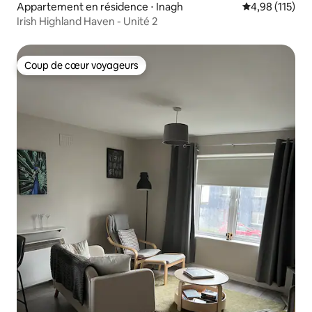
Appartement en résidence ⋅ Inagh
Évaluation moy
4,98 (115)
Irish Highland Haven - Unité 2
Coup de cœur voyageurs
Coup de cœur voyageurs