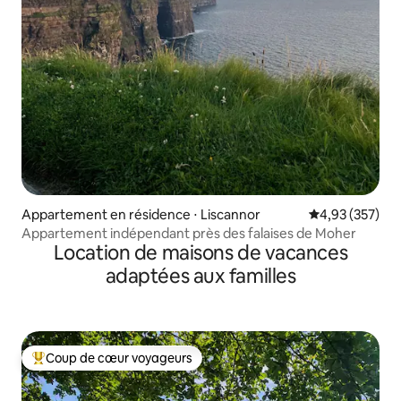
Appartement en résidence ⋅ Liscannor
Évaluation moy
4,93 (357)
Appartement indépendant près des falaises de Moher
Location de maisons de vacances
adaptées aux familles
Coup de cœur voyageurs
Coups de cœur voyageurs les plus appréciés