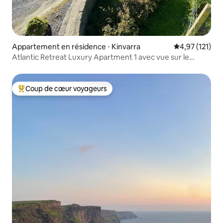
Appartement en résidence ⋅ Kinvarra
Évaluation moy
4,97 (121)
Atlantic Retreat Luxury Apartment 1 avec vue sur le
Burren
Coup de cœur voyageurs
Coups de cœur voyageurs les plus appréciés