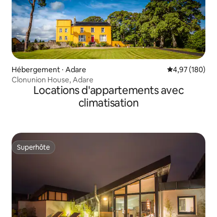
Hébergement ⋅ Adare
Évaluation moy
4,97 (180)
Clonunion House, Adare
Locations d'appartements avec
climatisation
Superhôte
Superhôte