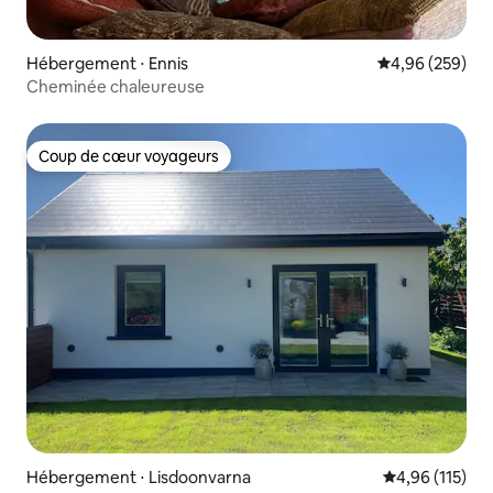
Hébergement ⋅ Ennis
Évaluation moy
4,96 (259)
Cheminée chaleureuse
Coup de cœur voyageurs
Coup de cœur voyageurs
Hébergement ⋅ Lisdoonvarna
Évaluation moy
4,96 (115)