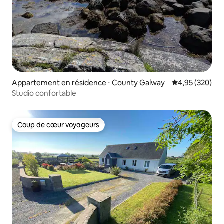
Appartement en résidence ⋅ County Galway
Évaluation moy
4,95 (320)
Studio confortable
Coup de cœur voyageurs
Coup de cœur voyageurs