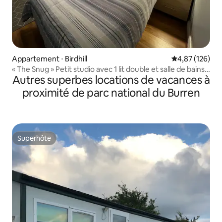
Appartement ⋅ Birdhill
Évaluation moy
4,87 (126)
« The Snug » Petit studio avec 1 lit double et salle de bains
Autres superbes locations de vacances à
privative
proximité de parc national du Burren
Superhôte
Superhôte