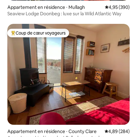
Appartement en résidence ⋅ Mullagh
Évaluation moy
4,95 (390)
Seaview Lodge Doonbeg : luxe sur la Wild Atlantic Way
Coup de cœur voyageurs
Coups de cœur voyageurs les plus appréciés
Appartement en résidence ⋅ County Clare
Évaluation moy
4,89 (284)