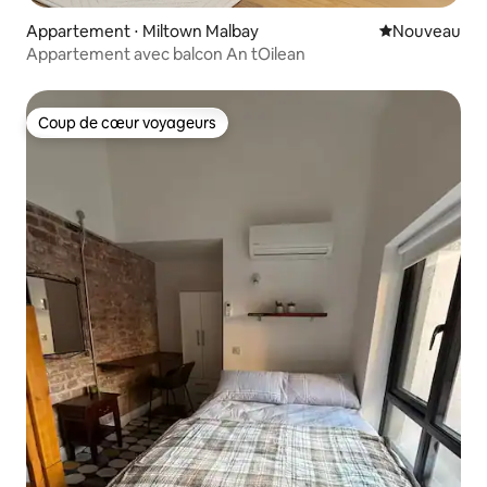
Appartement ⋅ Miltown Malbay
Nouvel hébe
Nouveau
Appartement avec balcon An tOilean
Coup de cœur voyageurs
Coup de cœur voyageurs