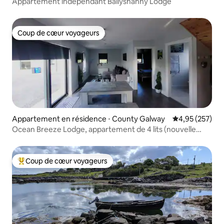
Appartement indépendant Ballyshanny Lodge
Coup de cœur voyageurs
Coup de cœur voyageurs
Appartement en résidence ⋅ County Galway
Évaluation moy
4,95 (257)
Ocean Breeze Lodge, appartement de 4 lits (nouvelle
construction 2024)
Coup de cœur voyageurs
Coups de cœur voyageurs les plus appréciés