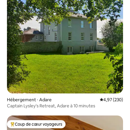
Hébergement ⋅ Adare
Évaluation moy
4,97 (230)
Captain Lysley's Retreat, Adare à 10 minutes
Coup de cœur voyageurs
Coups de cœur voyageurs les plus appréciés