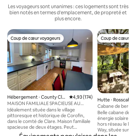
Les voyageurs sont unanimes : ces logements sont très
bien notés en termes d'emplacement, de propreté et
plus encore.
Coup de cœur voyageurs
Coup de cœur vo
Coup de cœur voyageurs
Coup de cœur vo
Hébergement ⋅ County Clar
Évaluation moyenne sur la base 
4,93 (174)
Hutte ⋅ Rosscahill
e
MAISON FAMILIALE SPACIEUSE AU
Cabane de berger 
CŒUR DU COMTÉ DE CLARE
Idéalement située dans le village
avec jacuzzi
Belle cabane de b
pittoresque et historique de Corofin,
énergie solaire p
dans le comté de Clare. Maison familiale
hors réseau le long
spacieuse de deux étages. Peut
Way, située sur de
accueillir confortablement six
Connemara, à 20 mi