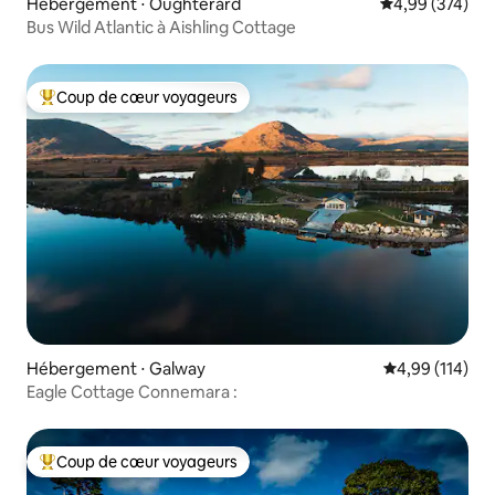
Hébergement ⋅ Oughterard
Évaluation moy
4,99 (374)
Bus Wild Atlantic à Aishling Cottage
Coup de cœur voyageurs
Coups de cœur voyageurs les plus appréciés
Hébergement ⋅ Galway
Évaluation moy
4,99 (114)
Eagle Cottage Connemara :
Coup de cœur voyageurs
Coups de cœur voyageurs les plus appréciés