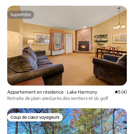
piscine !
Superhôte
Superhôte
Appartement en résidence ⋅ Lake Harmony
Évaluatio
5 (4)
Retraite de plain-pied près des sentiers et du golf
Coup de cœur voyageurs
Coup de cœur voyageurs