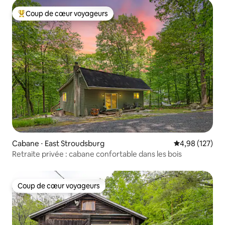
Coup de cœur voyageurs
Coups de cœur voyageurs les plus appréciés
Cabane ⋅ East Stroudsburg
Évaluation moy
4,98 (127)
Retraite privée : cabane confortable dans les bois
Coup de cœur voyageurs
Coup de cœur voyageurs