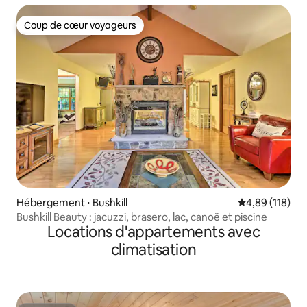
Coup de cœur voyageurs
Coup de cœur voyageurs
Hébergement ⋅ Bushkill
Évaluation moy
4,89 (118)
Bushkill Beauty : jacuzzi, brasero, lac, canoë et piscine
Locations d'appartements avec
climatisation