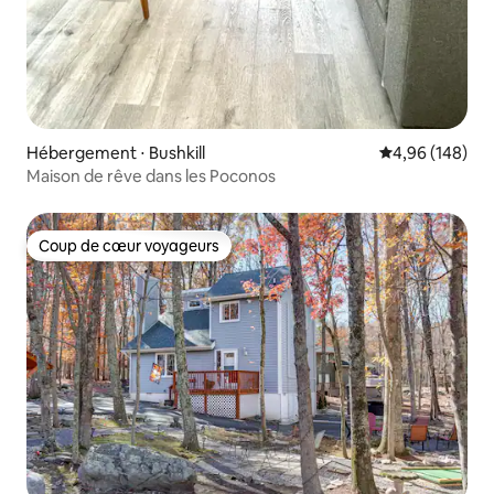
Hébergement ⋅ Bushkill
Évaluation moy
4,96 (148)
Maison de rêve dans les Poconos
Coup de cœur voyageurs
Coup de cœur voyageurs