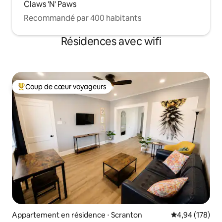
Claws 'N' Paws
Recommandé par 400 habitants
Résidences avec wifi
Coup de cœur voyageurs
Coups de cœur voyageurs les plus appréciés
Appartement en résidence ⋅ Scranton
Évaluation moy
4,94 (178)