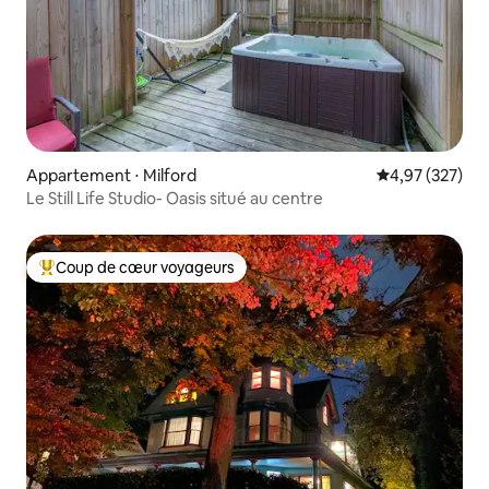
Appartement ⋅ Milford
Évaluation moy
4,97 (327)
Le Still Life Studio- Oasis situé au centre
Coup de cœur voyageurs
Coups de cœur voyageurs les plus appréciés