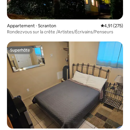
Appartement ⋅ Scranton
Évaluation moy
4,91 (275)
Rondezvous sur la crête /Artistes/Écrivains/Penseurs
Superhôte
Superhôte