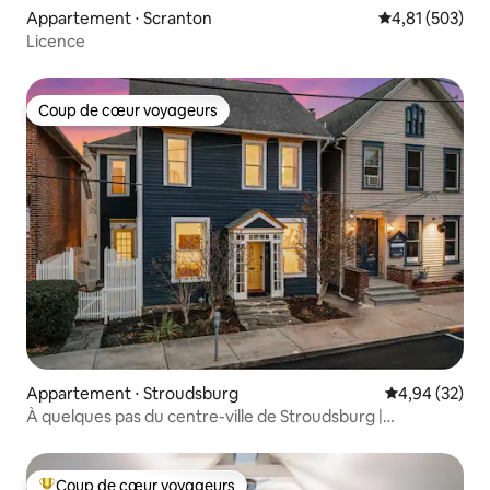
Appartement ⋅ Scranton
Évaluation moy
4,81 (503)
Licence
Coup de cœur voyageurs
Coup de cœur voyageurs
Appartement ⋅ Stroudsburg
Évaluation mo
4,94 (32)
À quelques pas du centre-ville de Stroudsburg |
2 chambres + 4 personnes
Coup de cœur voyageurs