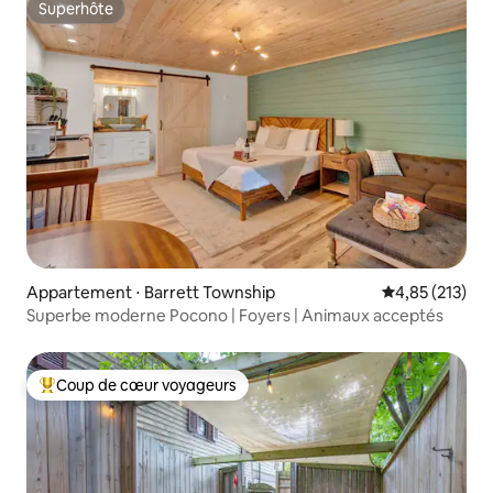
Superhôte
Superhôte
Appartement ⋅ Barrett Township
Évaluation moy
4,85 (213)
Superbe moderne Pocono | Foyers | Animaux acceptés
Coup de cœur voyageurs
Coups de cœur voyageurs les plus appréciés