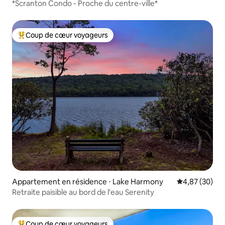
*Scranton Condo - Proche du centre-ville*
Coup de cœur voyageurs
Coups de cœur voyageurs les plus appréciés
Appartement en résidence ⋅ Lake Harmony
Évaluation mo
4,87 (30)
Retraite paisible au bord de l'eau Serenity
Coup de cœur voyageurs