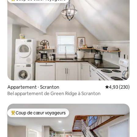
Coups de cœur voyageurs les plus appréciés
Appartement ⋅ Scranton
Évaluation moy
4,93 (230)
Bel appartement de Green Ridge à Scranton
Coup de cœur voyageurs
Coups de cœur voyageurs les plus appréciés