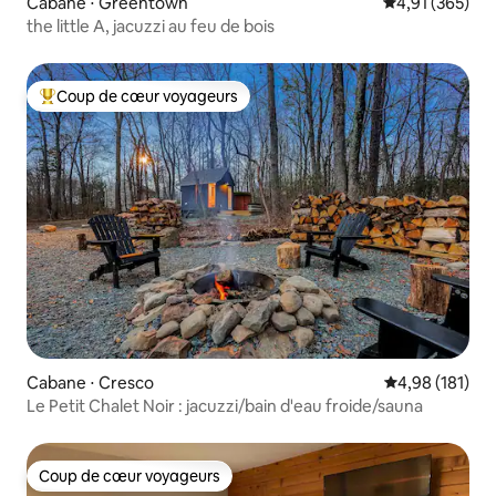
Cabane ⋅ Greentown
Évaluation moy
4,91 (365)
the little A, jacuzzi au feu de bois
Coup de cœur voyageurs
Coups de cœur voyageurs les plus appréciés
Cabane ⋅ Cresco
Évaluation moy
4,98 (181)
Le Petit Chalet Noir : jacuzzi/bain d'eau froide/sauna
Coup de cœur voyageurs
Coup de cœur voyageurs