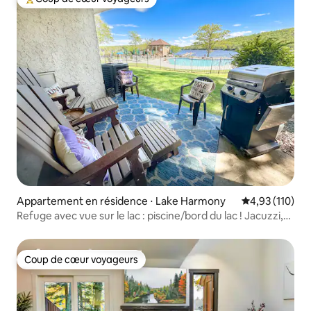
Coups de cœur voyageurs les plus appréciés
Appartement en résidence ⋅ Lake Harmony
Évaluation moy
4,93 (110)
Refuge avec vue sur le lac : piscine/bord du lac ! Jacuzzi,
piste de course
Coup de cœur voyageurs
Coup de cœur voyageurs