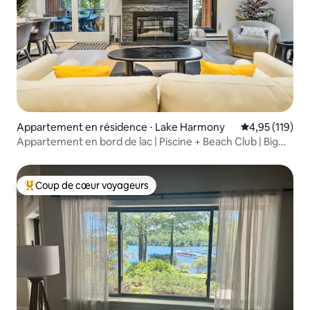
Appartement en résidence ⋅ Lake Harmony
Évaluation moy
4,95 (119)
Appartement en bord de lac | Piscine + Beach Club | Big
Boulder
Coup de cœur voyageurs
Coups de cœur voyageurs les plus appréciés