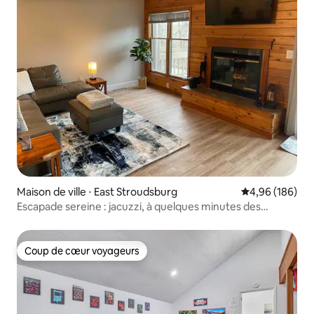
Maison de ville ⋅ East Stroudsburg
Évaluation moy
4,96 (186)
Escapade sereine : jacuzzi, à quelques minutes des
sentiers/du ski
Coup de cœur voyageurs
Coup de cœur voyageurs