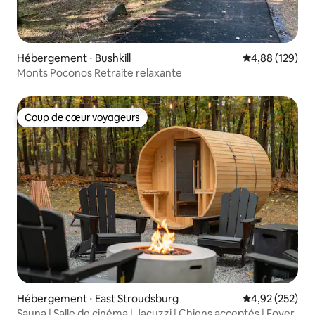
Hébergement ⋅ Bushkill
Évaluation moy
4,88 (129)
Monts Poconos Retraite relaxante
Coup de cœur voyageurs
Coup de cœur voyageurs
Hébergement ⋅ East Stroudsburg
Évaluation moy
4,92 (252)
Sauna | Salle de cinéma | Jacuzzi | Chiens acceptés | Foyer