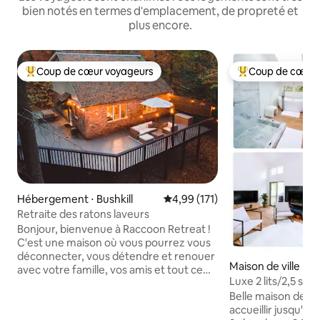
bien notés en termes d'emplacement, de propreté et
plus encore.
Coup de cœur voyageurs
Coup de cœur 
Coups de cœur voyageurs les plus appréciés
Coups de cœur vo
Hébergement ⋅ Bushkill
Évaluation moyenne sur la base 
4,99 (171)
Retraite des ratons laveurs
Bonjour, bienvenue à Raccoon Retreat !
C'est une maison où vous pourrez vous
déconnecter, vous détendre et renouer
Maison de ville ⋅ E
avec votre famille, vos amis et tout ce
sburg
Luxe 2 lits/2,5 salle
que la nature a à offrir. La maison est
8 personnes, petit
Belle maison de vi
située dans la zone de loisirs nationale de
accueillir jusqu'à 
Delaware Water Gap. Ici, vous aurez la