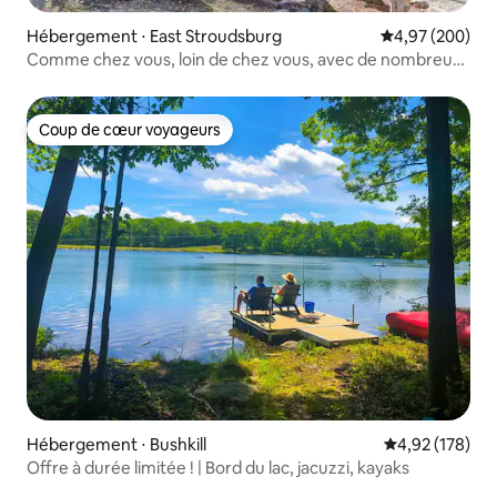
Hébergement ⋅ East Stroudsburg
Évaluation moy
4,97 (200)
Comme chez vous, loin de chez vous, avec de nombreux
équipements communautaires
Coup de cœur voyageurs
Coup de cœur voyageurs
Hébergement ⋅ Bushkill
Évaluation moy
4,92 (178)
Offre à durée limitée ! | Bord du lac, jacuzzi, kayaks