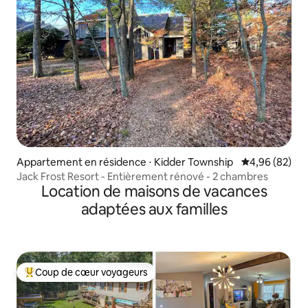
Appartement en résidence ⋅ Kidder Township
Évaluation mo
4,96 (82)
Jack Frost Resort - Entièrement rénové - 2 chambres
Location de maisons de vacances
adaptées aux familles
Coup de cœur voyageurs
Coups de cœur voyageurs les plus appréciés