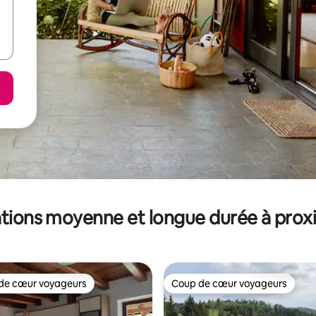
tions moyenne et longue durée à prox
de cœur voyageurs
Coup de cœur voyageurs
 cœur voyageurs les plus appréciés
Coup de cœur voyageurs