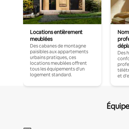
Locations entièrement
Noma
meublées
prof
dépl
Des cabanes de montagne
paisibles aux appartements
Des 
urbains pratiques, ces
confo
locations meublées offrent
profe
tous les équipements d'un
télét
logement standard.
et d'
Équipe