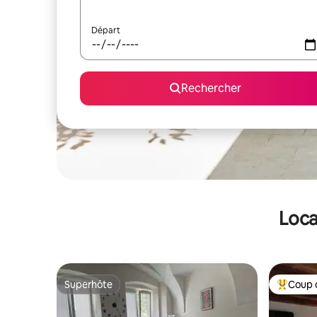
Départ
Rechercher
Loca
Superhôte
Coup 
Superhôte
Coups de