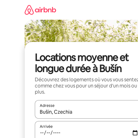
Aller
directement
au
contenu
Locations moyenne et
longue durée à Bušín
Découvrez des logements où vous vous sente
comme chez vous pour un séjour d'un mois ou
plus.
Adresse
Lorsque les résultats s'affichent, utilisez les flèc
Arrivée