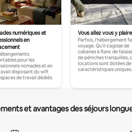
des numériques et
Vous allez vous y plaire
essionnels en
Parfois, l'hébergement fai
voyage. Qu'il s'agisse de
acement
cabanes à flanc de falais
hébergements
de péniches tranquilles, 
rtables pour les
locations sont dotées de
ssionnels nomades et en
caractéristiques uniques
ravail disposant du wifi
espaces de travail dédiés.
ments et avantages des séjours longu