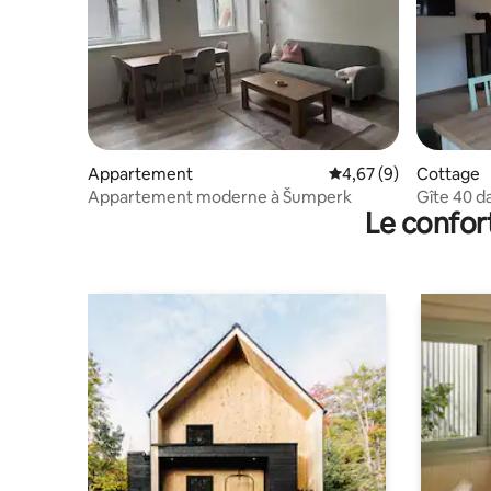
Appartement
Évaluation moyenne s
4,67 (9)
Cottage
Appartement moderne à Šumperk
Gîte 40 d
Le confor
Jeseníky