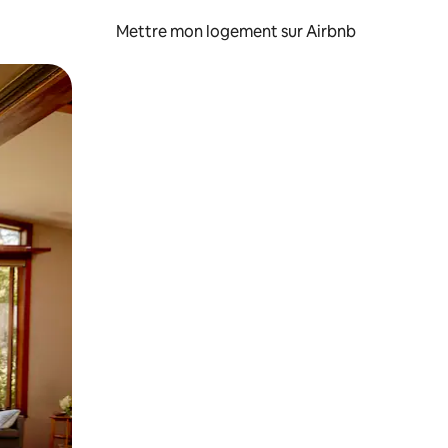
Mettre mon logement sur Airbnb
sant glisser.