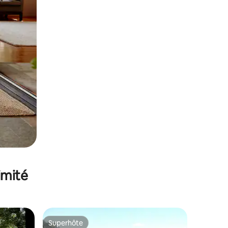
imité
Superhôte
lus appréciés
Superhôte