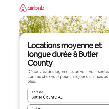
Aller
directement
au
contenu
Locations moyenne et
longue durée à Butler
County
Découvrez des logements où vous vous sente
comme chez vous pour un séjour d'un mois ou
plus.
Adresse
Lorsque les résultats s'affichent, utilisez les flèc
Arrivée