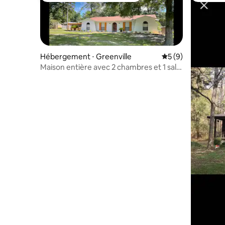
Hébergement ⋅ Greenville
Évaluation moyenn
5 (9)
Maison entière avec 2 chambres et 1 salle
de bain