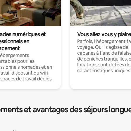
des numériques et
Vous allez vous y plaire
essionnels en
Parfois, l'hébergement fai
voyage. Qu'il s'agisse de
acement
cabanes à flanc de falais
hébergements
de péniches tranquilles, 
rtables pour les
locations sont dotées de
ssionnels nomades et en
caractéristiques uniques
ravail disposant du wifi
espaces de travail dédiés.
ments et avantages des séjours longu