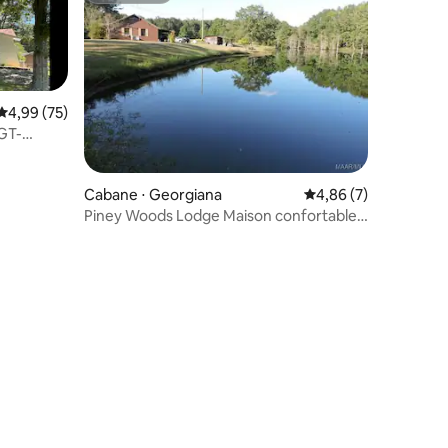
Évaluation moyenne sur la base de 75 commentaires : 4,99 sur 5
4,99 (75)
JGT-
Cabane ⋅ Georgiana
Évaluation moyenne s
4,86 (7)
Piney Woods Lodge Maison confortable
de trois chambres