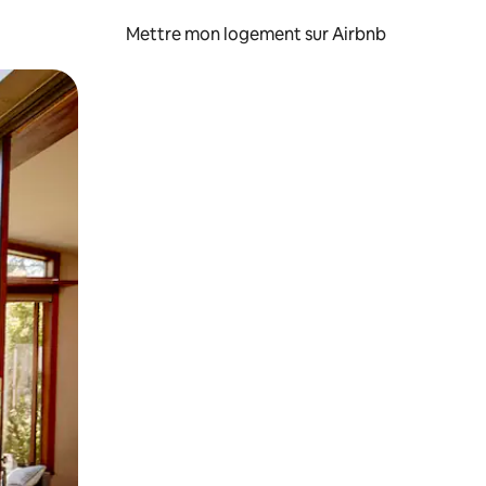
Mettre mon logement sur Airbnb
sant glisser.