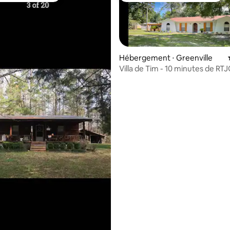
e sur la base de 9 commentaires : 5 sur 5
Hébergement ⋅ Greenville
Villa de Tim - 10 minutes de RT
Cambrian Ridge !