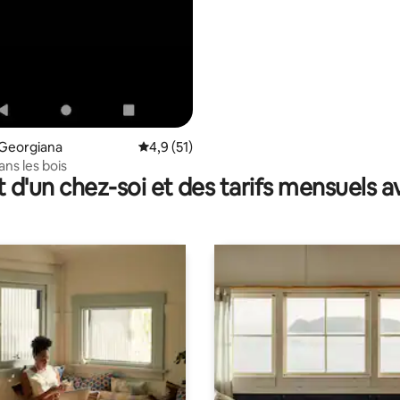
 Georgiana
Évaluation moyenne sur la base de 51 comm
4,9 (51)
ns les bois
t d'un chez-soi et des tarifs mensuels 