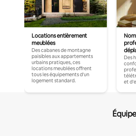
Locations entièrement
Noma
meublées
prof
dépl
Des cabanes de montagne
paisibles aux appartements
Des 
urbains pratiques, ces
confo
locations meublées offrent
profe
tous les équipements d'un
télét
logement standard.
et d'
Équipe