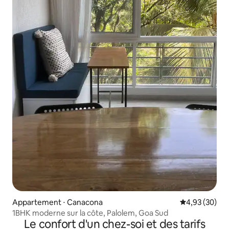
Appartement ⋅ Canacona
Évaluation mo
4,93 (30)
1BHK moderne sur la côte, Palolem, Goa Sud
Le confort d'un chez-soi et des tarifs