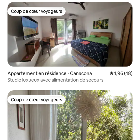
Coup de cœur voyageurs
Coup de cœur voyageurs
Appartement en résidence ⋅ Canacona
Évaluation mo
4,96 (48)
Studio luxueux avec alimentation de secours
Coup de cœur voyageurs
Coup de cœur voyageurs