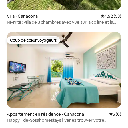
Villa ⋅ Canacona
Évaluation mo
4,92 (53)
Nivrritii : villa de 3 chambres avec vue sur la colline et la
forêt
Coup de cœur voyageurs
Coup de cœur voyageurs
Appartement en résidence ⋅ Canacona
Évaluatio
5 (6)
HappyTide-Sosahomestays | Venez trouver votre
harmonie