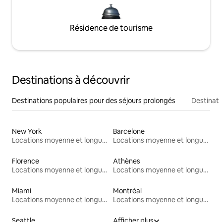
Résidence de tourisme
Destinations à découvrir
Destinations populaires pour des séjours prolongés
Destinati
New York
Barcelone
Locations moyenne et longue durée
Locations moyenne et longue durée
Florence
Athènes
Locations moyenne et longue durée
Locations moyenne et longue durée
Miami
Montréal
Locations moyenne et longue durée
Locations moyenne et longue durée
Seattle
Afficher plus