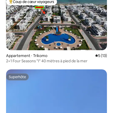
Coup de cœur voyageurs
Coups de cœur voyageurs les plus appréciés
Appartement ⋅ Trikomo
Évaluation
5 (13)
2+1 Four Seasons "I" 40 mètres à pied de la mer
Superhôte
Superhôte