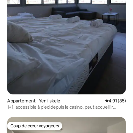
Appartement ⋅ Yeni İskele
Évaluation mo
4,91 (85)
1+1, accessible à pied depuis le casino, peut accueillir
jusqu'à 5 personnes
Coup de cœur voyageurs
Coup de cœur voyageurs