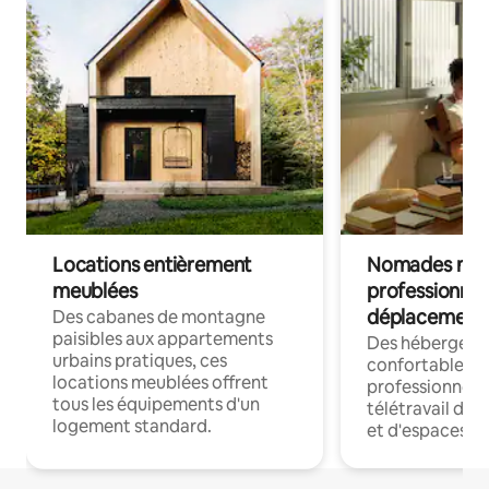
Locations entièrement
Nomades num
meublées
professionnel
déplacement
Des cabanes de montagne
paisibles aux appartements
Des hébergem
urbains pratiques, ces
confortables p
locations meublées offrent
professionnels
tous les équipements d'un
télétravail dis
logement standard.
et d'espaces de