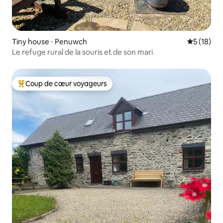
Tiny house ⋅ Penuwch
Évaluation
5 (18)
Le refuge rural de la souris et de son mari
Coup de cœur voyageurs
Coups de cœur voyageurs les plus appréciés