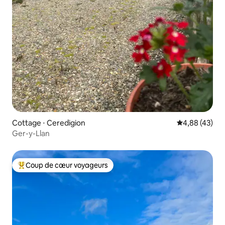
Cottage ⋅ Ceredigion
Évaluation mo
4,88 (43)
Ger-y-Llan
Coup de cœur voyageurs
Coups de cœur voyageurs les plus appréciés