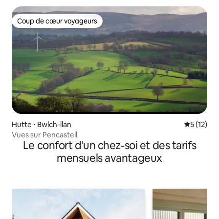
Coup de cœur voyageurs
Coup de cœur voyageurs
Hutte ⋅ Bwlch-llan
Évaluation
5 (12)
Vues sur Pencastell
Le confort d'un chez-soi et des tarifs
mensuels avantageux