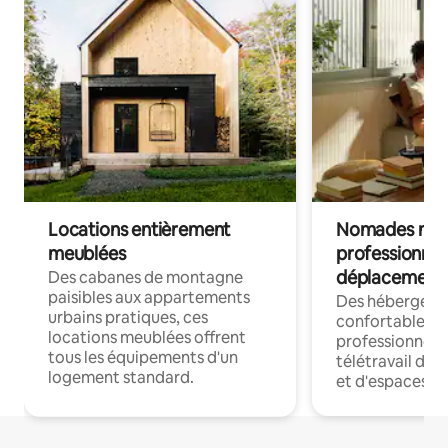
Locations entièrement
Nomades num
meublées
professionnel
déplacement
Des cabanes de montagne
paisibles aux appartements
Des hébergem
urbains pratiques, ces
confortables p
locations meublées offrent
professionnels
tous les équipements d'un
télétravail dis
logement standard.
et d'espaces de