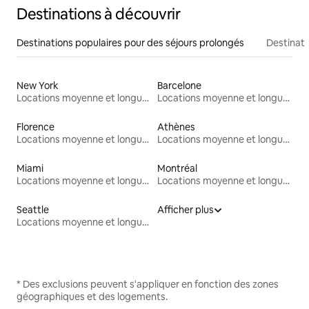
Destinations à découvrir
Destinations populaires pour des séjours prolongés
Destinati
New York
Barcelone
Locations moyenne et longue durée
Locations moyenne et longue durée
Florence
Athènes
Locations moyenne et longue durée
Locations moyenne et longue durée
Miami
Montréal
Locations moyenne et longue durée
Locations moyenne et longue durée
Seattle
Afficher plus
Locations moyenne et longue durée
* Des exclusions peuvent s'appliquer en fonction des zones
géographiques et des logements.