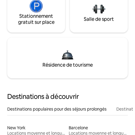
Stationnement
Salle de sport
gratuit sur place
Résidence de tourisme
Destinations à découvrir
Destinations populaires pour des séjours prolongés
Destinati
New York
Barcelone
Locations moyenne et longue durée
Locations moyenne et longue durée