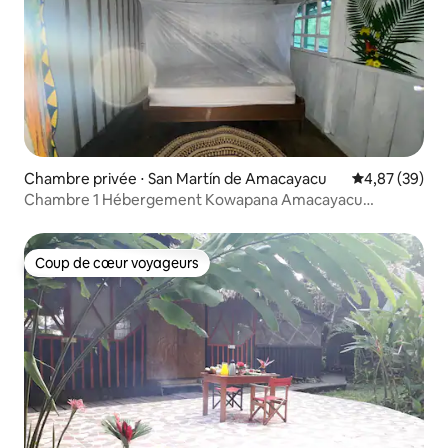
Chambre privée ⋅ San Martín de Amacayacu
Évaluation mo
4,87 (39)
Chambre 1 Hébergement Kowapana Amacayacu
Amazonas
Coup de cœur voyageurs
Coup de cœur voyageurs