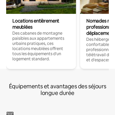
Locations entièrement
Nomades num
meublées
professionnel
déplacement
Des cabanes de montagne
paisibles aux appartements
Des hébergem
urbains pratiques, ces
confortables p
locations meublées offrent
professionnels
tous les équipements d'un
télétravail dis
logement standard.
et d'espaces de
Équipements et avantages des séjours
longue durée