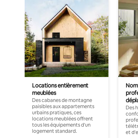
Locations entièrement
Noma
meublées
prof
dépl
Des cabanes de montagne
paisibles aux appartements
Des 
urbains pratiques, ces
confo
locations meublées offrent
profe
tous les équipements d'un
télét
logement standard.
et d'