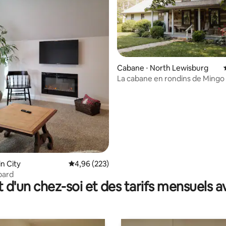
Cabane ⋅ North Lewisburg
La cabane en rondins de Mingo 
la base de 166 commentaires : 4,96 sur 5
in City
Évaluation moyenne sur la base de 223 commen
4,96 (223)
bard
t d'un chez-soi et des tarifs mensuels 