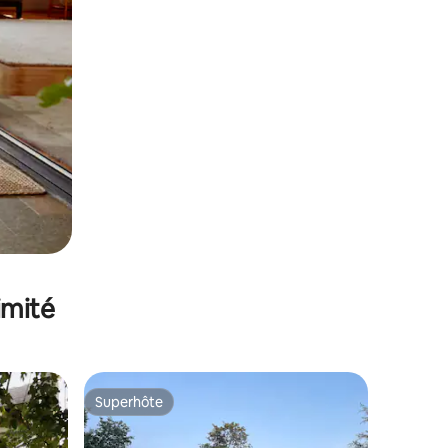
imité
Superhôte
lus appréciés
Superhôte