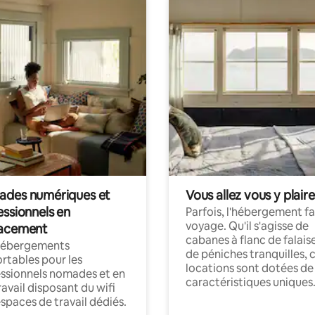
des numériques et
Vous allez vous y plaire
essionnels en
Parfois, l'hébergement fai
voyage. Qu'il s'agisse de
acement
cabanes à flanc de falais
hébergements
de péniches tranquilles, 
rtables pour les
locations sont dotées de
ssionnels nomades et en
caractéristiques uniques
ravail disposant du wifi
espaces de travail dédiés.