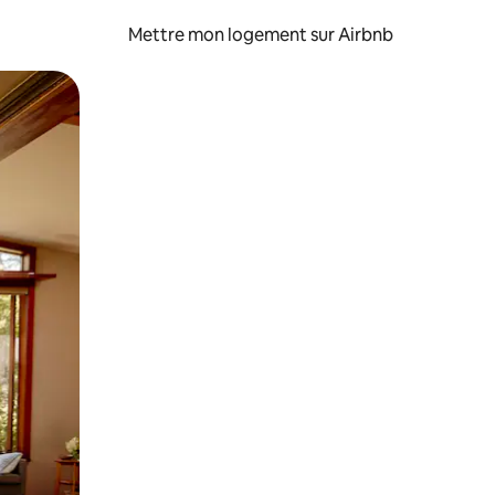
Mettre mon logement sur Airbnb
sant glisser.