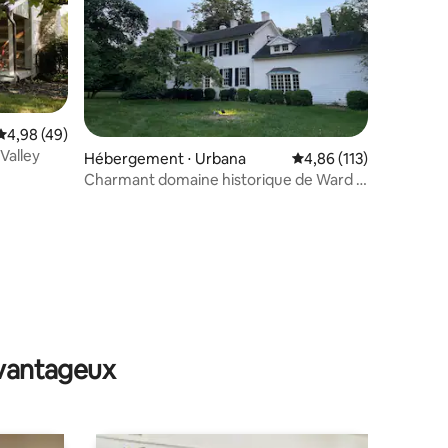
Évaluation moyenne sur la base de 49 commentaires : 4,98 sur 5
4,98 (49)
Valley
Hébergement ⋅ Urbana
Évaluation moyenne sur
4,86 (113)
Charmant domaine historique de Ward :
5 chambres, 5 cheminées
taires : 4,96 sur 5
avantageux