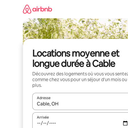
Aller
directement
au
contenu
Locations moyenne et
longue durée à Cable
Découvrez des logements où vous vous sente
comme chez vous pour un séjour d'un mois ou
plus.
Adresse
Lorsque les résultats s'affichent, utilisez les flèc
Arrivée