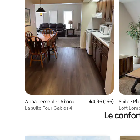
Appartement ⋅ Urbana
Évaluation moyenne sur 
4,96 (166)
Suite ⋅ Pla
La suite Four Gables 4
Loft Lom
Le confor