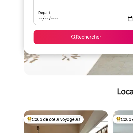
Départ
Rechercher
Loca
Coup de cœur voyageurs
Coup 
Coups de cœur voyageurs les plus appréciés
Coups de