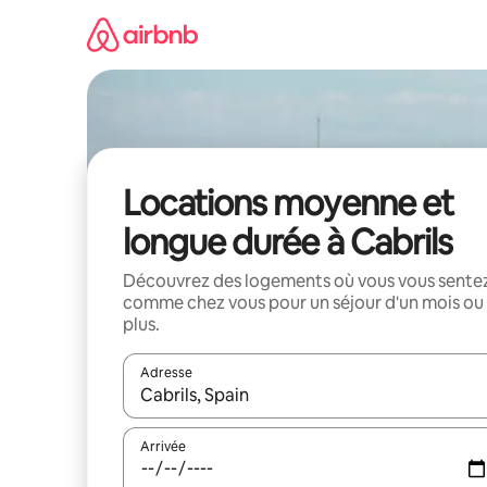
Aller
directement
au
contenu
Locations moyenne et
longue durée à Cabrils
Découvrez des logements où vous vous sente
comme chez vous pour un séjour d'un mois ou
plus.
Adresse
Lorsque les résultats s'affichent, utilisez les flèc
Arrivée