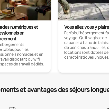
des numériques et
Vous allez vous y plaire
essionnels en
Parfois, l'hébergement fai
voyage. Qu'il s'agisse de
acement
cabanes à flanc de falais
hébergements
de péniches tranquilles, 
rtables pour les
locations sont dotées de
ssionnels nomades et en
caractéristiques uniques
ravail disposant du wifi
espaces de travail dédiés.
ments et avantages des séjours longu