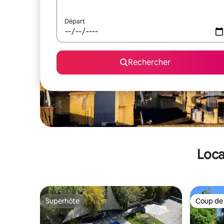
Départ
Rechercher
Loca
Superhôte
Coup de
Superhôte
Coup de