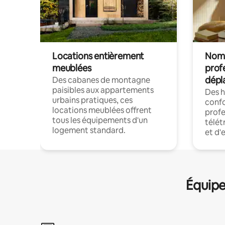
Locations entièrement
Noma
meublées
prof
dépl
Des cabanes de montagne
paisibles aux appartements
Des 
urbains pratiques, ces
confo
locations meublées offrent
profe
tous les équipements d'un
télét
logement standard.
et d'
Équipe