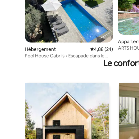
Apparte
ARTS HOUS
Hébergement
Évaluation moyenne sur
4,88 (24)
Plages po
Pool House Cabrils • Escapade dans le
Le confor
Maresme • À 20 min de Barcelone