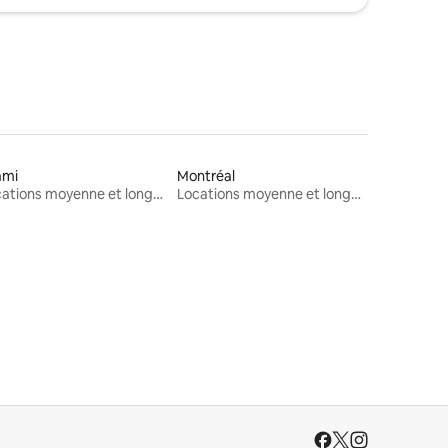
ami
Montréal
Locations moyenne et longue durée
Locations moyenne et longue durée