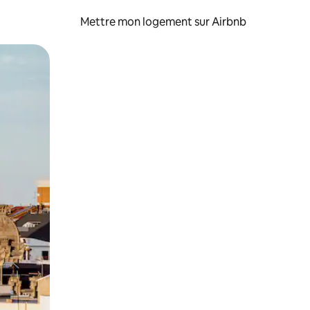
Mettre mon logement sur Airbnb
sant glisser.