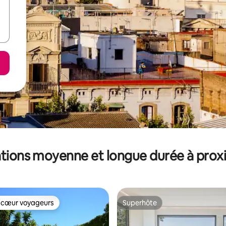
tions moyenne et longue durée à prox
 cœur voyageurs
Superhôte
 cœur voyageurs
Superhôte