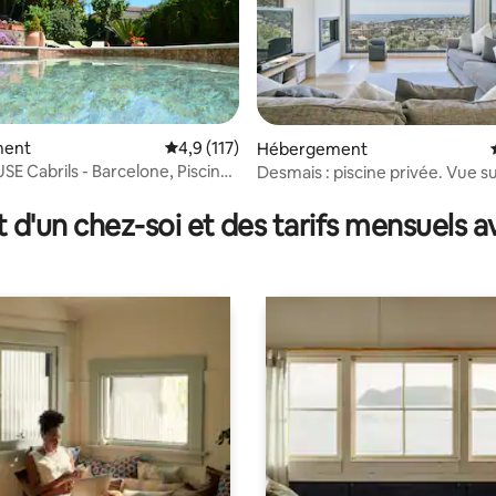
ment
Évaluation moyenne sur la base de 117 comm
4,9 (117)
Hébergement
E Cabrils - Barcelone, Piscine,
Desmais : piscine privée. Vue su
 la base de 24 commentaires : 4,88 sur 5
ur vous !
t d'un chez-soi et des tarifs mensuels 