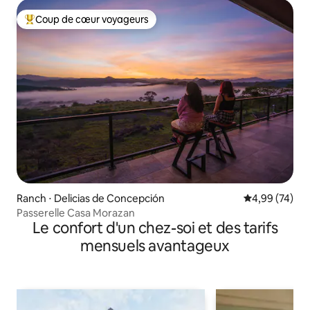
Coup de cœur voyageurs
Coups de cœur voyageurs les plus appréciés
Ranch ⋅ Delicias de Concepción
Évaluation mo
4,99 (74)
Passerelle Casa Morazan
Le confort d'un chez-soi et des tarifs
mensuels avantageux