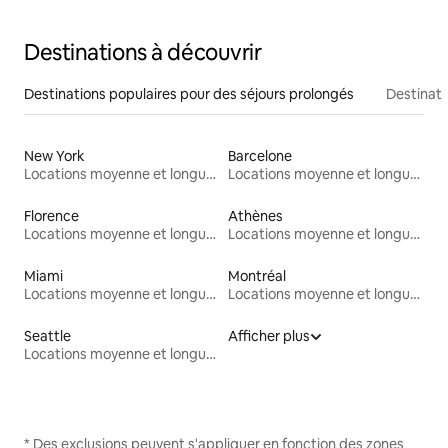
Destinations à découvrir
Destinations populaires pour des séjours prolongés
Destinati
New York
Barcelone
Locations moyenne et longue durée
Locations moyenne et longue durée
Florence
Athènes
Locations moyenne et longue durée
Locations moyenne et longue durée
Miami
Montréal
Locations moyenne et longue durée
Locations moyenne et longue durée
Seattle
Afficher plus
Locations moyenne et longue durée
* Des exclusions peuvent s'appliquer en fonction des zones