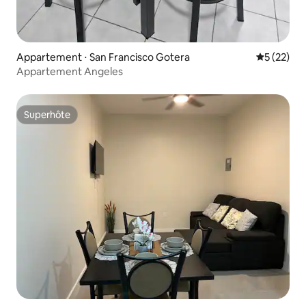
Appartement ⋅ San Francisco Gotera
Évaluation
5 (22)
Appartement Angeles
Superhôte
Superhôte