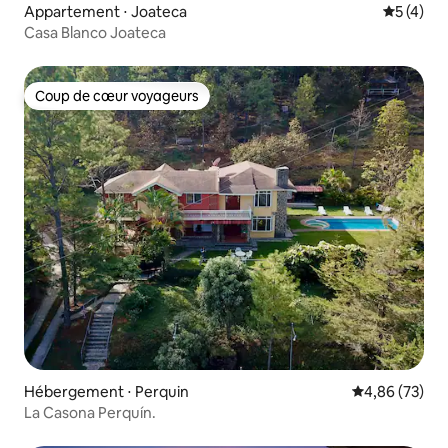
Appartement ⋅ Joateca
Évaluatio
5 (4)
Casa Blanco Joateca
Coup de cœur voyageurs
Coup de cœur voyageurs
Hébergement ⋅ Perquin
Évaluation mo
4,86 (73)
La Casona Perquín.