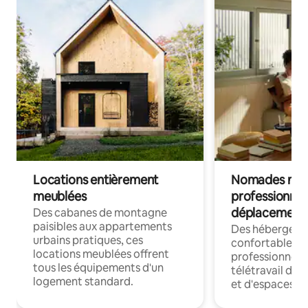
Locations entièrement
Nomades num
meublées
professionnel
déplacement
Des cabanes de montagne
paisibles aux appartements
Des hébergem
urbains pratiques, ces
confortables p
locations meublées offrent
professionnels
tous les équipements d'un
télétravail dis
logement standard.
et d'espaces de