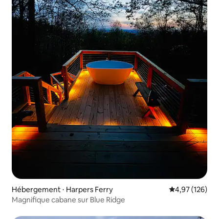
Hébergement ⋅ Harpers Ferry
Évaluation moy
4,97 (126)
Magnifique cabane sur Blue Ridge