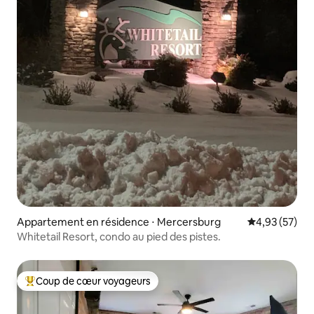
Appartement en résidence ⋅ Mercersburg
Évaluation mo
4,93 (57)
Whitetail Resort, condo au pied des pistes.
Coup de cœur voyageurs
Coups de cœur voyageurs les plus appréciés