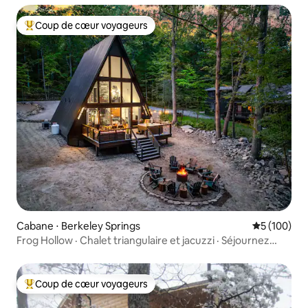
Coup de cœur voyageurs
Coups de cœur voyageurs les plus appréciés
Cabane ⋅ Berkeley Springs
Évaluation 
5 (100)
Frog Hollow · Chalet triangulaire et jacuzzi · Séjournez
chez Branch
Coup de cœur voyageurs
Coups de cœur voyageurs les plus appréciés