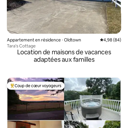
Appartement en résidence ⋅ Oldtown
Évaluation mo
4,98 (84)
Tara's Cottage
Location de maisons de vacances
adaptées aux familles
Coup de cœur voyageurs
Coups de cœur voyageurs les plus appréciés