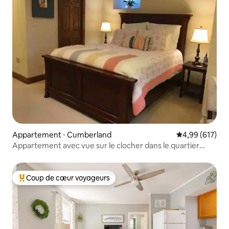
Appartement ⋅ Cumberland
Évaluation moy
4,99 (617)
Appartement avec vue sur le clocher dans le quartier
historique
Coup de cœur voyageurs
Coups de cœur voyageurs les plus appréciés