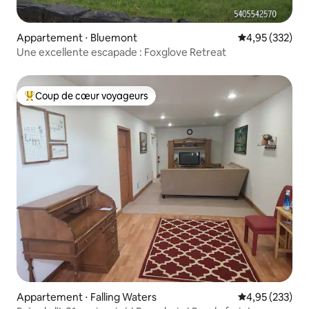
Appartement ⋅ Bluemont
Évaluation moy
4,95 (332)
Une excellente escapade : Foxglove Retreat
Coup de cœur voyageurs
Coups de cœur voyageurs les plus appréciés
Appartement ⋅ Falling Waters
Évaluation moy
4,95 (233)