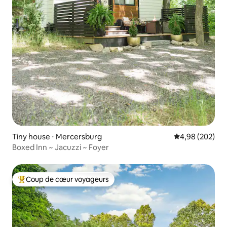
Tiny house ⋅ Mercersburg
Évaluation moy
4,98 (202)
Boxed Inn ~ Jacuzzi ~ Foyer
Coup de cœur voyageurs
Coups de cœur voyageurs les plus appréciés