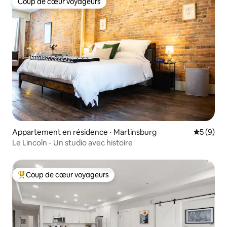
Coup de cœur voyageurs
Coup de cœur voyageurs
Appartement en résidence ⋅ Martinsburg
Évaluatio
5 (9)
Le Lincoln - Un studio avec histoire
Coup de cœur voyageurs
Coups de cœur voyageurs les plus appréciés