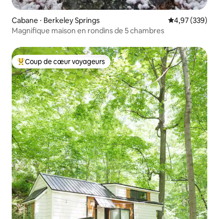
Cabane ⋅ Berkeley Springs
Évaluation moy
4,97 (339)
Magnifique maison en rondins de 5 chambres
Coup de cœur voyageurs
Coups de cœur voyageurs les plus appréciés