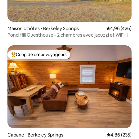
Maison d'hôtes ⋅ Berkeley Springs
Évaluation moy
4,96 (426)
Pond Hill Guesthouse - 2 chambres avec jacuzzi et WiFi !!
Coup de cœur voyageurs
Coups de cœur voyageurs les plus appréciés
Cabane ⋅ Berkeley Springs
Évaluation moy
4,86 (235)