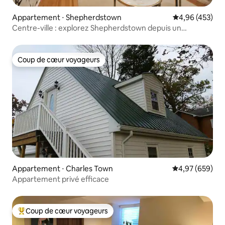
Appartement ⋅ Shepherdstown
Évaluation moy
4,96 (453)
Centre-ville : explorez Shepherdstown depuis un
confortable appartement d'une chambre
Coup de cœur voyageurs
Coup de cœur voyageurs
Appartement ⋅ Charles Town
Évaluation moy
4,97 (659)
Appartement privé efficace
Coup de cœur voyageurs
Coups de cœur voyageurs les plus appréciés