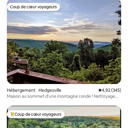
Coup de cœur voyageurs
Coup de cœur voyageurs
Hébergement ⋅ Hedgesville
Évaluation moy
4,92 (345)
Maison au sommet d'une montagne ronde ! Nettoyage
pro avec chargeur VE
Coup de cœur voyageurs
Coups de cœur voyageurs les plus appréciés