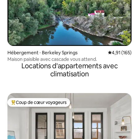
Hébergement ⋅ Berkeley Springs
Évaluation moy
4,91 (165)
Maison paisible avec cascade vous attend.
Locations d'appartements avec
climatisation
Coup de cœur voyageurs
Coups de cœur voyageurs les plus appréciés