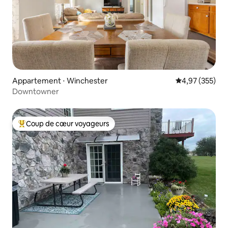
Appartement ⋅ Winchester
Évaluation moy
4,97 (355)
Downtowner
Coup de cœur voyageurs
Coups de cœur voyageurs les plus appréciés