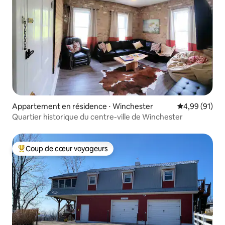
Appartement en résidence ⋅ Winchester
Évaluation mo
4,99 (91)
Quartier historique du centre-ville de Winchester
Coup de cœur voyageurs
Coups de cœur voyageurs les plus appréciés