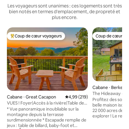
Les voyageurs sont unanimes : ces logements sont très
bien notés en termes d'emplacement, de propreté et
plus encore.
Coup de cœur voyageurs
Coup de cœur vo
Coups de cœur voyageurs les plus appréciés
Coup de cœur vo
Cabane ⋅ Berkeley
The Hideaway ~ Ca
Cabane ⋅ Great Cacapon
Évaluation moyenne sur la base 
4,99 (219)
~ Internet rapide !
Profitez des sons 
VUES ! Foyer|Accès à la rivière|Table de
belle maison isolé
billard|Arcade
* Vue panoramique inoubliable sur la
22 000 acres de te
montagne depuis la terrasse
explorer ! Le refu
surdimensionnée * Escapade remplie de
familial et adapté
jeux : table de billard, baby-foot et
compagnie pour qu