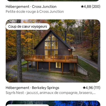
Hébergement ⋅ Cross Junction
Évaluation moy
4,88 (200)
Petite école rouge à Cross Junction
Coup de cœur voyageurs
Coup de cœur voyageurs
Hébergement ⋅ Berkeley Springs
Évaluation moy
4,96 (111)
Sqyrls Nest - jacuzzi, animaux de compagnie, brasero,
salle de jeux