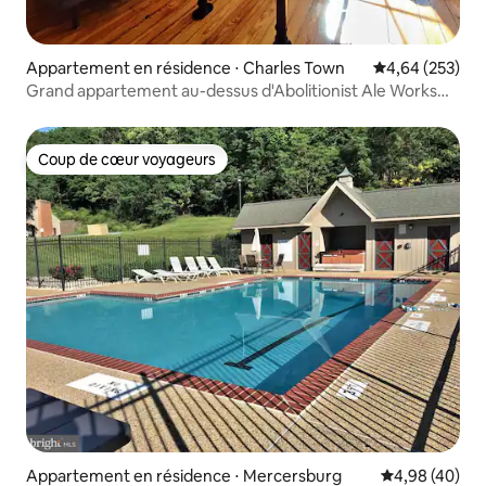
Appartement en résidence ⋅ Charles Town
Évaluation moy
4,64 (253)
Grand appartement au-dessus d'Abolitionist Ale Works
#201
Coup de cœur voyageurs
Coup de cœur voyageurs
Appartement en résidence ⋅ Mercersburg
Évaluation mo
4,98 (40)