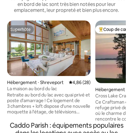
en bord de lac sont très bien notées pour leur
emplacement, leur propreté et bien plus encore.
Superhôte
Coup de cœur 
Superhôte
Coups de cœur vo
Hébergement ⋅ Shreveport
Évaluation moyenne sur la base
4,86 (28)
La maison au bord du lac
Hébergement ⋅ Sh
Retraite au bord du lac avec quai privé et
Cross Lake Crafts
poste d'amarrage ! Ce logement de
avec jetée et pon
Ce Craftsman on C
3 chambres + loft dispose d'une nouvelle
refuge privé de 3 
moquette à l'étage, de télévisions
où le charme du s
connectées dans chaque chambre et
rencontre le conf
dans le salon, d'une cuisine entièrement
Caddo Parish : équipements populaires
d'une vue imprena
équipée avec des épices et d'un lave-
ou amarrez votre 