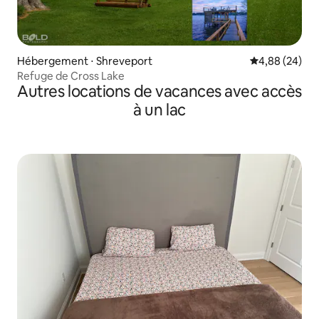
Hébergement ⋅ Shreveport
Évaluation mo
4,88 (24)
Refuge de Cross Lake
Autres locations de vacances avec accès
à un lac