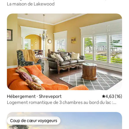
La maison de Lakewood
Hébergement ⋅ Shreveport
Évaluation mo
4,63 (16)
Logement romantique de 3 chambres au bord du lac :
ponton, jetée, camping-car, parking
Coup de cœur voyageurs
Coup de cœur voyageurs