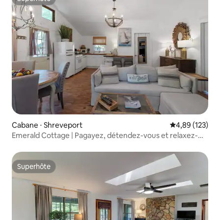
Superhôte
Cabane ⋅ Shreveport
Évaluation moy
4,89 (123)
Emerald Cottage | Pagayez, détendez-vous et relaxez-
vous | Kayaks
Superhôte
Superhôte