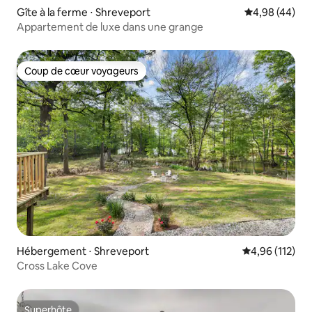
Gîte à la ferme ⋅ Shreveport
Évaluation mo
4,98 (44)
Appartement de luxe dans une grange
Coup de cœur voyageurs
Coup de cœur voyageurs
Hébergement ⋅ Shreveport
Évaluation moy
4,96 (112)
Cross Lake Cove
Superhôte