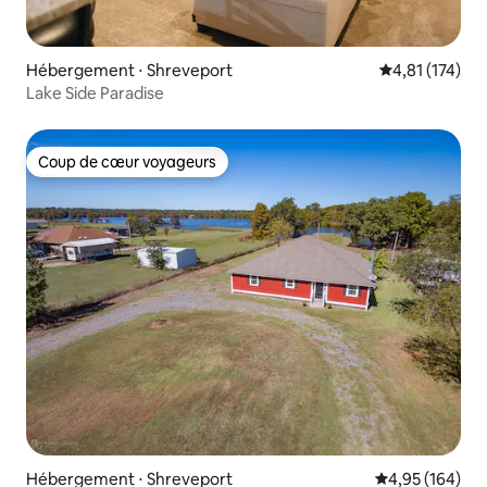
Hébergement ⋅ Shreveport
Évaluation moy
4,81 (174)
Lake Side Paradise
Coup de cœur voyageurs
Coup de cœur voyageurs
Hébergement ⋅ Shreveport
Évaluation moy
4,95 (164)