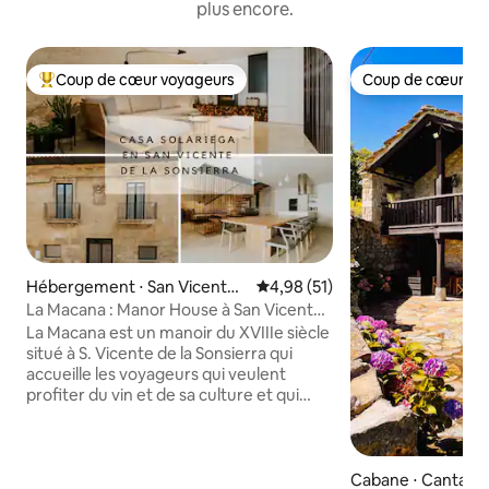
plus encore.
Coup de cœur voyageurs
Coup de cœur vo
Coups de cœur voyageurs les plus appréciés
Coup de cœur vo
Hébergement ⋅ San Vicente
Évaluation moyenne sur la base
4,98 (51)
de la Sonsierra
La Macana : Manor House à San Vicente
Sonsierra
La Macana est un manoir du XVIIIe siècle
situé à S. Vicente de la Sonsierra qui
accueille les voyageurs qui veulent
profiter du vin et de sa culture et qui
sont à la recherche de quelque chose de
spécial et d'inspirant. Stratégiquement
situé à seulement 10 minutes du quartier
de la gare de Haro et de ses vignobles
Cabane ⋅ Cantabri