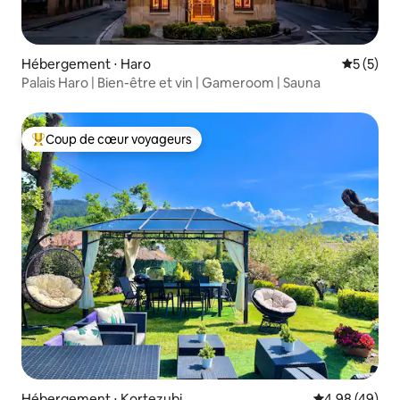
Hébergement ⋅ Haro
Évaluatio
5 (5)
Palais Haro | Bien-être et vin | Gameroom | Sauna
Coup de cœur voyageurs
Coups de cœur voyageurs les plus appréciés
Hébergement ⋅ Kortezubi
Évaluation mo
4,98 (49)