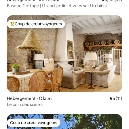
Basque Cottage | Grand jardin et vues sur Urdaibai
Coup de cœur voyageurs
Coups de cœur voyageurs les plus appréciés
Hébergement ⋅ Ollauri
Évaluatio
5 (11)
Le coin des sœurs
Coup de cœur voyageurs
Coup de cœur voyageurs