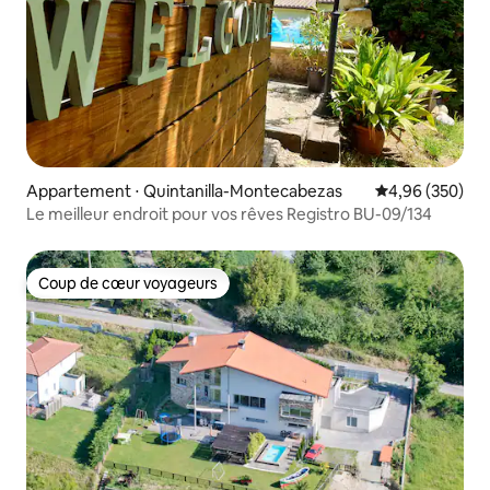
Appartement ⋅ Quintanilla-Montecabezas
Évaluation moy
4,96 (350)
Le meilleur endroit pour vos rêves Registro BU-09/134
Coup de cœur voyageurs
Coup de cœur voyageurs