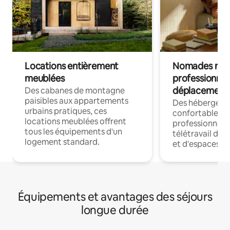
Locations entièrement
Nomades num
meublées
professionnel
déplacement
Des cabanes de montagne
paisibles aux appartements
Des hébergem
urbains pratiques, ces
confortables p
locations meublées offrent
professionnels
tous les équipements d'un
télétravail dis
logement standard.
et d'espaces de
Équipements et avantages des séjours
longue durée