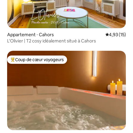
Appartement ⋅ Cahors
Évaluation mo
4,93 (15)
L'Olivier | T2 cosy idéalement situé à Cahors
Coup de cœur voyageurs
Coups de cœur voyageurs les plus appréciés