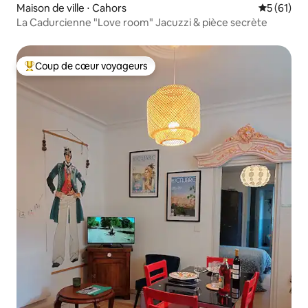
Maison de ville ⋅ Cahors
Évaluation
5 (61)
La Cadurcienne "Love room" Jacuzzi & pièce secrète
Coup de cœur voyageurs
Coups de cœur voyageurs les plus appréciés