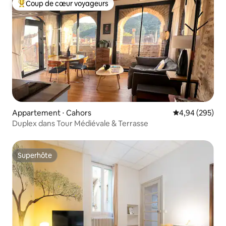
Coup de cœur voyageurs
Coups de cœur voyageurs les plus appréciés
Appartement ⋅ Cahors
Évaluation moy
4,94 (295)
Duplex dans Tour Médiévale & Terrasse
Superhôte
Superhôte