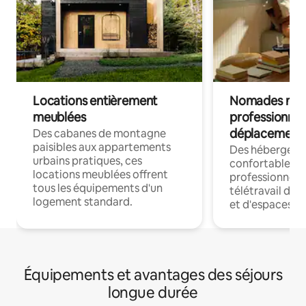
Locations entièrement
Nomades num
meublées
professionnel
déplacement
Des cabanes de montagne
paisibles aux appartements
Des hébergem
urbains pratiques, ces
confortables p
locations meublées offrent
professionnels
tous les équipements d'un
télétravail dis
logement standard.
et d'espaces de
Équipements et avantages des séjours
longue durée