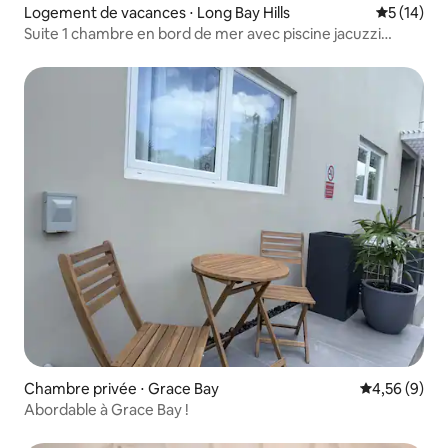
Logement de vacances ⋅ Long Bay Hills
Évaluation
5 (14)
Suite 1 chambre en bord de mer avec piscine jacuzzi
kitesurf K3
Chambre privée ⋅ Grace Bay
Évaluation m
4,56 (9)
Abordable à Grace Bay !