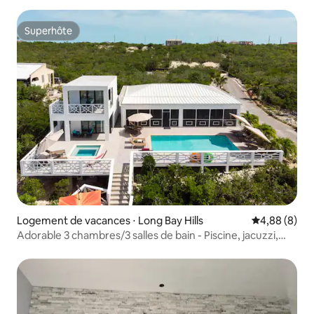
Superhôte
Superhôte
Logement de vacances ⋅ Long Bay Hills
Évaluation m
4,88 (8)
Adorable 3 chambres/3 salles de bain - Piscine, jacuzzi,
kayaks, WiFi