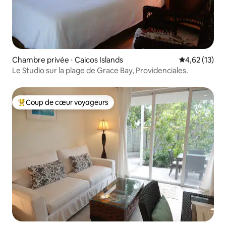
Chambre privée ⋅ Caicos Islands
Évaluation mo
4,62 (13)
Le Studio sur la plage de Grace Bay, Providenciales.
Coup de cœur voyageurs
Coups de cœur voyageurs les plus appréciés