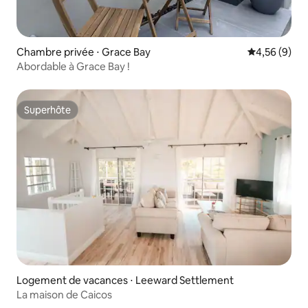
Chambre privée ⋅ Grace Bay
Évaluation m
4,56 (9)
Abordable à Grace Bay !
Superhôte
Superhôte
Logement de vacances ⋅ Leeward Settlement
La maison de Caicos