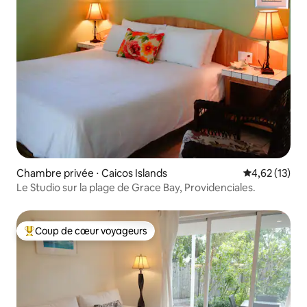
Chambre privée ⋅ Caicos Islands
Évaluation mo
4,62 (13)
Le Studio sur la plage de Grace Bay, Providenciales.
Coup de cœur voyageurs
Coups de cœur voyageurs les plus appréciés