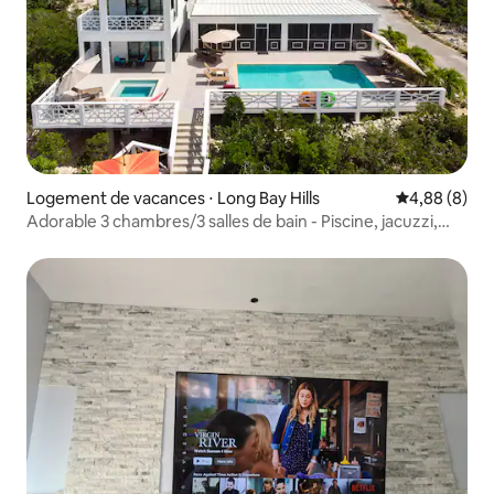
Logement de vacances ⋅ Long Bay Hills
Évaluation m
4,88 (8)
Adorable 3 chambres/3 salles de bain - Piscine, jacuzzi,
kayaks, WiFi