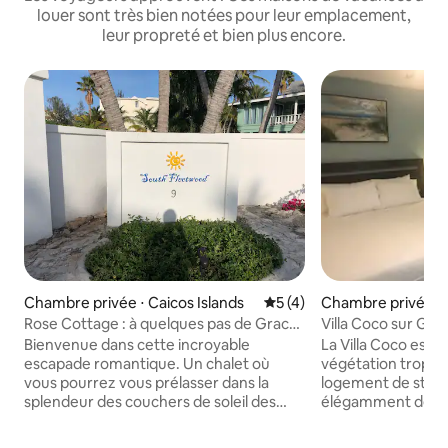
louer sont très bien notées pour leur emplacement,
leur propreté et bien plus encore.
Chambre privée ⋅ Caicos Islands
Évaluation moyenne sur la 
5 (4)
Chambre privée ⋅
Rose Cottage : à quelques pas de Grace
Villa Coco sur Gra
Bay Beach !
Providenciales.
Bienvenue dans cette incroyable
La Villa Coco est s
escapade romantique. Un chalet où
végétation tropica
vous pourrez vous prélasser dans la
logement de style 
splendeur des couchers de soleil des
élégamment décor
Caraïbes et la tranquillité du clair de lune.
chambre luxueuse a
Rose Cottage est idéal pour les familles
confortable, d'une