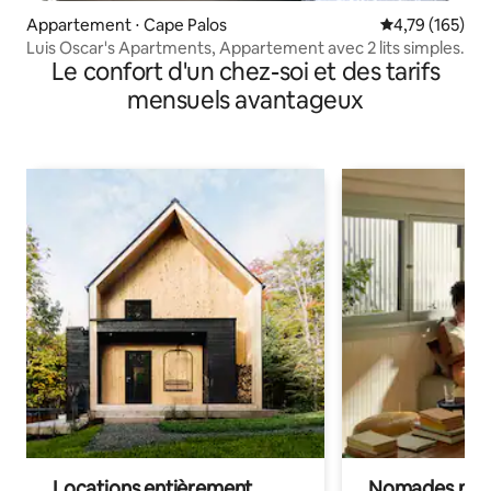
Appartement ⋅ Cape Palos
Évaluation moy
4,79 (165)
Luis Oscar's Apartments, Appartement avec 2 lits simples.
Le confort d'un chez-soi et des tarifs
mensuels avantageux
Locations entièrement
Nomades num