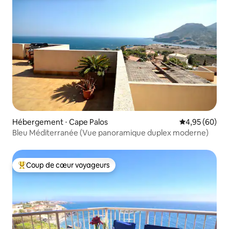
Hébergement ⋅ Cape Palos
Évaluation mo
4,95 (60)
Bleu Méditerranée (Vue panoramique duplex moderne)
Coup de cœur voyageurs
Coups de cœur voyageurs les plus appréciés