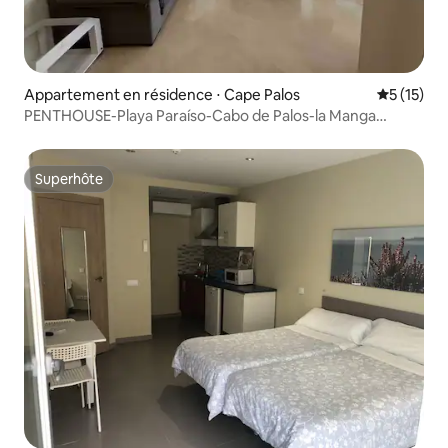
Appartement en résidence ⋅ Cape Palos
Évaluation
5 (15)
PENTHOUSE-Playa Paraíso-Cabo de Palos-la Manga
MU3896
Superhôte
Superhôte