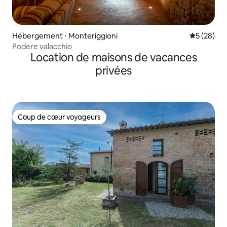
Hébergement ⋅ Monteriggioni
Évaluation
5 (28)
Podere valacchio
Location de maisons de vacances
privées
Coup de cœur voyageurs
Coup de cœur voyageurs