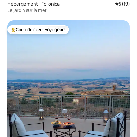
Hébergement ⋅ Follonica
Évaluation
5 (19)
Le jardin sur la mer
Coup de cœur voyageurs
Coups de cœur voyageurs les plus appréciés