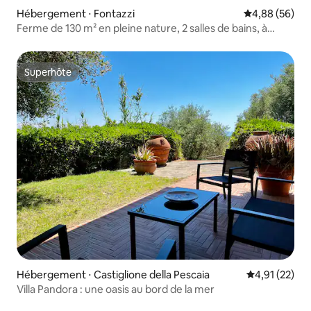
Hébergement ⋅ Fontazzi
Évaluation mo
4,88 (56)
Ferme de 130 m² en pleine nature, 2 salles de bains, à
20 min de Sienne
Superhôte
Superhôte
Hébergement ⋅ Castiglione della Pescaia
Évaluation mo
4,91 (22)
Villa Pandora : une oasis au bord de la mer