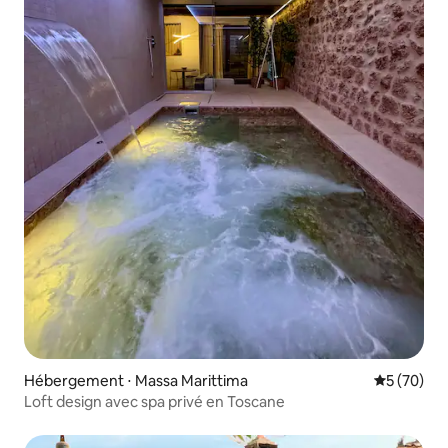
Hébergement ⋅ Massa Marittima
Évaluation
5 (70)
Loft design avec spa privé en Toscane