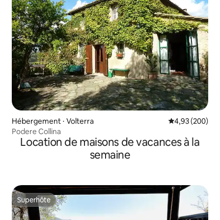
Hébergement ⋅ Volterra
Évaluation moy
4,93 (200)
Podere Collina
Location de maisons de vacances à la
semaine
Superhôte
Superhôte