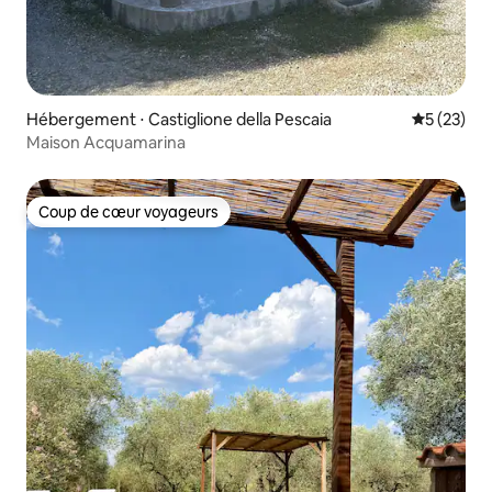
Hébergement ⋅ Castiglione della Pescaia
Évaluation
5 (23)
Maison Acquamarina
Coup de cœur voyageurs
Coup de cœur voyageurs