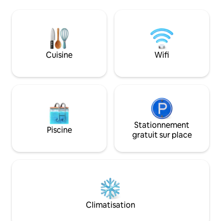
expérience unique,
Monte dei Paschi, formé par les nobles
rustique au confo
palais Tantucci, Salimbeni et Spannocchi.
pour les familles ou
Deuxième salon avec bibliothèque,
promet des soirée
canapé-lit et la même vue exclusive. 2
étoiles, entre déte
grandes chambres avec vue sur la ville et
dîners en plein ai
lits king-size. 3 salles de bains dont une
Cuisine
Wifi
inoubliable vous a
avec jacuzzi et une avec douche. Un
coin de paradis !
long couloir qui traverse l'appartement,
une entrée spacieuse et une terrasse
privée sur la cour intérieure. Troisième
salon avec canapé-lit et vue sur la ville.
Salle à manger avec vue panoramique
sur le Duomo de Sienne et la Basilique de
San Domenico qui se distinguent par les
Stationnement
Piscine
toits médiévaux de Sienne à quelques
gratuit sur place
mètres de nous. Cuisine entièrement
équipée avec buanderie. Il occupe tout
le deuxième étage de notre palais des
1600 et offre des vues uniques et
privilégiées sur Sienne et ses merveilles
architecturales. Nous sommes sur
Banchi sopra Sopra, le parcours principal
Climatisation
du centre historique de Sienne, en
dessous de la maison, vous trouverez les