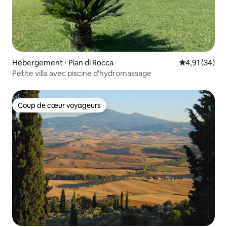
Hébergement ⋅ Pian di Rocca
Évaluation mo
4,91 (34)
Petite villa avec piscine d'hydromassage
Coup de cœur voyageurs
Coup de cœur voyageurs