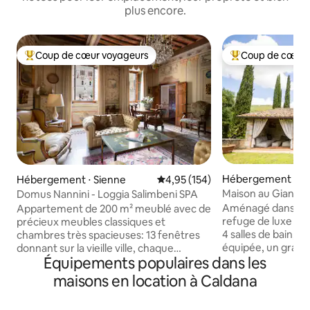
plus encore.
Coup de cœur voyageurs
Coup de cœur 
Coups de cœur voyageurs les plus appréciés
Coups de cœur vo
Hébergement ⋅ S
Hébergement ⋅ Sienne
Évaluation moyenne sur la base 
4,95 (154)
Maison au Gianni - 
Domus Nannini - Loggia Salimbeni SPA
Aménagé dans une
Appartement de 200 m² meublé avec de
refuge de luxe pr
précieux meubles classiques et
4 salles de bain, u
chambres très spacieuses: 13 fenêtres
équipée, un grand 
donnant sur la vieille ville, chaque
Équipements populaires dans les
privatif avec parki
fenêtre offre une vue unique sur la ville.
avec canapés, un 
Salon grand et spacieux avec une vue
maisons en location à Caldana
extérieur et une cu
incomparable sur le début de Banchi di
Idéale pour ceux 
Sopra, la Piazza Salimbeni et le siège du