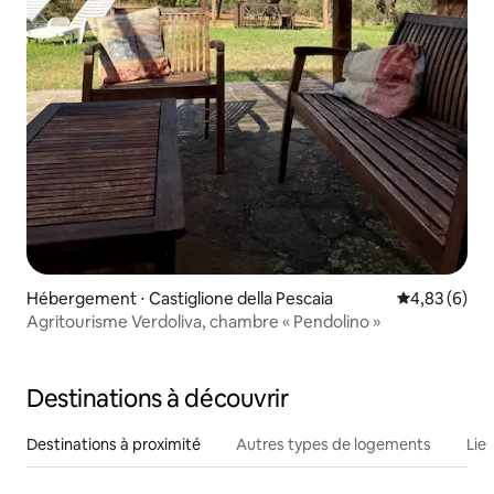
Hébergement ⋅ Castiglione della Pescaia
Évaluation m
4,83 (6)
Agritourisme Verdoliva, chambre « Pendolino »
Destinations à découvrir
Destinations à proximité
Autres types de logements
Lie