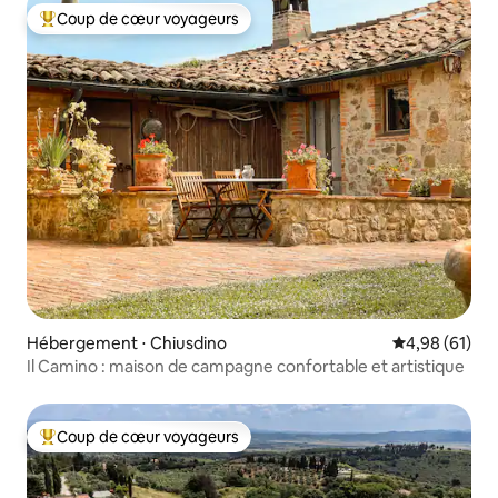
Coup de cœur voyageurs
Coups de cœur voyageurs les plus appréciés
Hébergement ⋅ Chiusdino
Évaluation mo
4,98 (61)
Il Camino : maison de campagne confortable et artistique
Coup de cœur voyageurs
Coups de cœur voyageurs les plus appréciés