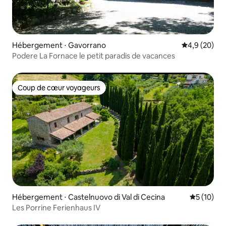
Hébergement ⋅ Gavorrano
Évaluation m
4,9 (20)
Podere La Fornace le petit paradis de vacances
Coup de cœur voyageurs
Coup de cœur voyageurs
Hébergement ⋅ Castelnuovo di Val di Cecina
Évaluation
5 (10)
Les Porrine Ferienhaus IV