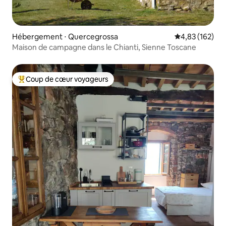
Hébergement ⋅ Quercegrossa
Évaluation moy
4,83 (162)
Maison de campagne dans le Chianti, Sienne Toscane
Coup de cœur voyageurs
Coups de cœur voyageurs les plus appréciés