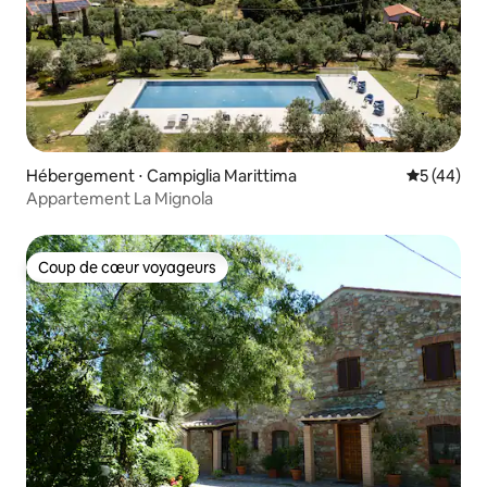
Hébergement ⋅ Campiglia Marittima
Évaluation
5 (44)
Appartement La Mignola
Coup de cœur voyageurs
Coup de cœur voyageurs