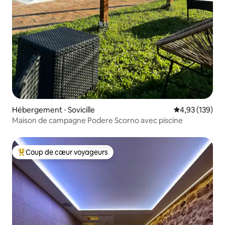
Hébergement ⋅ Sovicille
Évaluation moy
4,93 (139)
Maison de campagne Podere Scorno avec piscine
Coup de cœur voyageurs
Coups de cœur voyageurs les plus appréciés