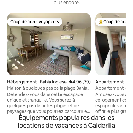
plus encore.
Coup de cœur voyageurs
Coup de cœur 
Coup de cœur voyageurs
Coups de cœur vo
Hébergement ⋅ Bahía Inglesa
Évaluation moyenne sur la base
4,96 (79)
Appartement ⋅ Bah
Maison à quelques pas de la plage Bahía
Appartement - Bah
Inglesa
Détendez-vous dans cette escapade
Amusez-vous avec 
unique et tranquille. Vous serez à
ce logement conç
quelques pas de belles plages et de
espagnoles et équipé en pensant à vous
paysages que vous pourrez parcourir et
offrir le plus gran
Équipements populaires dans les
apprécier. Vous séjournerez dans un
de détente. Il dispose de 3 chambres
condominium, dans une maison
avec suite princip
locations de vacances à Calderilla
confortable et sûre (24/7) avec accès
matelas orthopédi