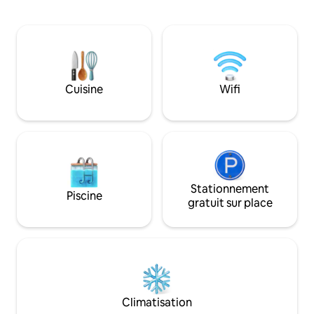
aux espaces communs (piscine et jeux
votre repos. Des espaces communs
pour enfants). La maison est
haut de gamme av
entièrement équipée jusqu'à
musical panoramiqu
6 personnes, dispose de 2 terrasses,
profiter d'une soirée c
d'un kiosque pour les barbecues, du Wi-
un lave-linge/sèche
Fi, d'un accès depuis la rue, de 2 parkings
Sèche-cheveux - Wi
privés, d'un lave-linge, d'un fer à
seulement 800 m d
Cuisine
Wifi
repasser, d'une cafetière, d'un sèche-
cheveux et d'une cuisine équipée, de
placards, de draps et de serviettes.
Stationnement
Piscine
gratuit sur place
Climatisation