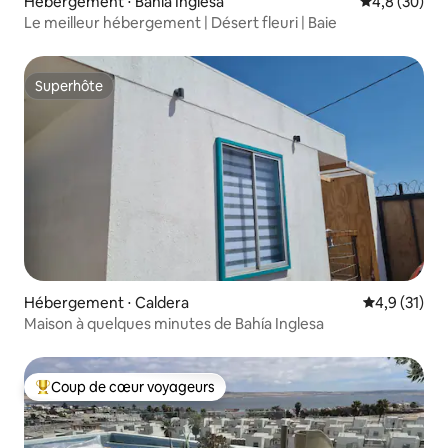
Hébergement ⋅ Bahía Inglesa
Évaluation m
4,8 (30)
Le meilleur hébergement | Désert fleuri | Baie
Superhôte
Superhôte
Hébergement ⋅ Caldera
Évaluation m
4,9 (31)
Maison à quelques minutes de Bahía Inglesa
Coup de cœur voyageurs
Coups de cœur voyageurs les plus appréciés