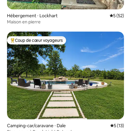
Hébergement ⋅ Lockhart
Évaluation
5 (52)
Maison en pierre
Coup de cœur voyageurs
Coups de cœur voyageurs les plus appréciés
Camping-car/caravane ⋅ Dale
Évaluation
5 (13)