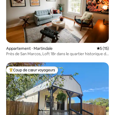
Appartement ⋅ Martindale
Évaluation
5 (15)
Près de San Marcos, Loft 1Br dans le quartier historique de
Martindale !
Coup de cœur voyageurs
Coups de cœur voyageurs les plus appréciés