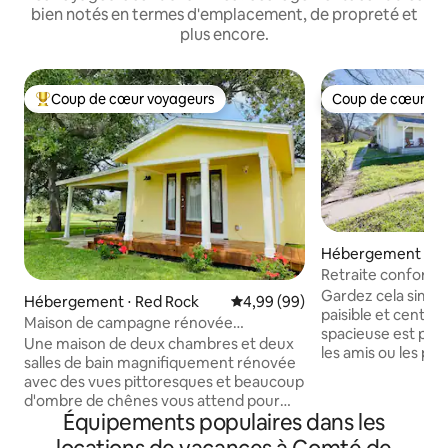
bien notés en termes d'emplacement, de propreté et
plus encore.
Coup de cœur voyageurs
Coup de cœur vo
Coups de cœur voyageurs les plus appréciés
Coup de cœur vo
Hébergement ⋅ Lu
Retraite conforta
Animaux acceptés 
Gardez cela simpl
Hébergement ⋅ Red Rock
Évaluation moyenne sur la base
4,99 (99)
paisible et centra
Maison de campagne rénovée
spacieuse est parfa
ombragée par des chênes géants
Une maison de deux chambres et deux
les amis ou les pro
salles de bain magnifiquement rénovée
cherchent à s'éva
avec des vues pittoresques et beaucoup
paysages tout en tr
d'ombre de chênes vous attend pour
Profitez du rythme
Équipements populaires dans les
votre escapade à la campagne. 🌳
communauté et d
Remarque spéciale avant de choisir de
événements organi