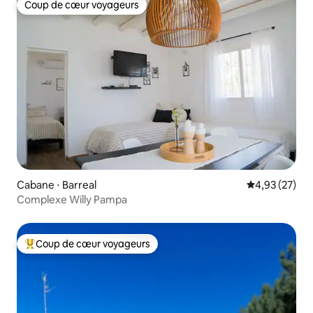
Coup de cœur voyageurs
Coup de cœur voyageurs
Cabane ⋅ Barreal
Évaluation mo
4,93 (27)
Complexe Willy Pampa
Coup de cœur voyageurs
Coups de cœur voyageurs les plus appréciés