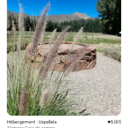
Hébergement ⋅ Uspallata
Évaluation
5 (61)
Alamora Casa de campo