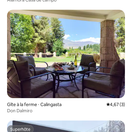
Gîte à la ferme ⋅ Calingasta
Évaluation m
4,67 (3)
Don Dalmiro
Superhôte
Superhôte