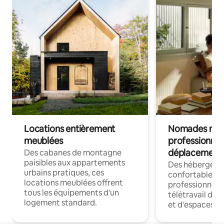
Locations entièrement
Nomades num
meublées
professionnel
déplacement
Des cabanes de montagne
paisibles aux appartements
Des hébergem
urbains pratiques, ces
confortables p
locations meublées offrent
professionnels
tous les équipements d'un
télétravail dis
logement standard.
et d'espaces de