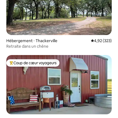
Hébergement ⋅ Thackerville
Évaluation moy
4,92 (323)
Retraite dans un chêne
Coup de cœur voyageurs
Coups de cœur voyageurs les plus appréciés