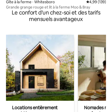
Gîte à la ferme ⋅ Whitesboro
Évaluation moy
4,99 (139)
Grande grange rouge et lit à la ferme Moo & Bray
Le confort d'un chez-soi et des tarifs
mensuels avantageux
Locations entièrement
Nomades num