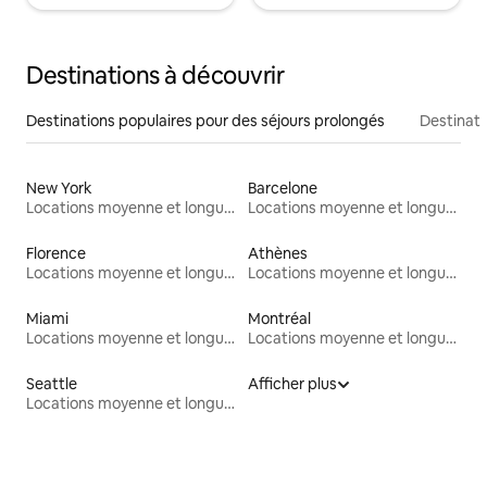
Destinations à découvrir
Destinations populaires pour des séjours prolongés
Destinati
New York
Barcelone
Locations moyenne et longue durée
Locations moyenne et longue durée
Florence
Athènes
Locations moyenne et longue durée
Locations moyenne et longue durée
Miami
Montréal
Locations moyenne et longue durée
Locations moyenne et longue durée
Seattle
Afficher plus
Locations moyenne et longue durée