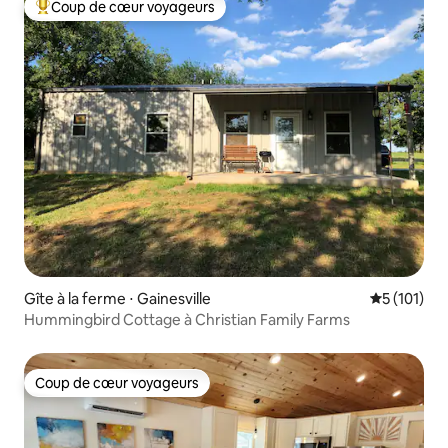
Coup de cœur voyageurs
Coups de cœur voyageurs les plus appréciés
Gîte à la ferme ⋅ Gainesville
Évaluation 
5 (101)
Hummingbird Cottage à Christian Family Farms
Coup de cœur voyageurs
Coup de cœur voyageurs