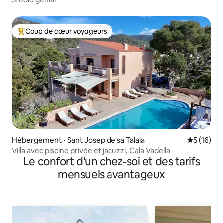
Coup de cœur voyageurs
Coups de cœur voyageurs les plus appréciés
Hébergement ⋅ Sant Josep de sa Talaia
Évaluation
5 (16)
Villa avec piscine privée et jacuzzi, Cala Vadella
Le confort d'un chez-soi et des tarifs
mensuels avantageux