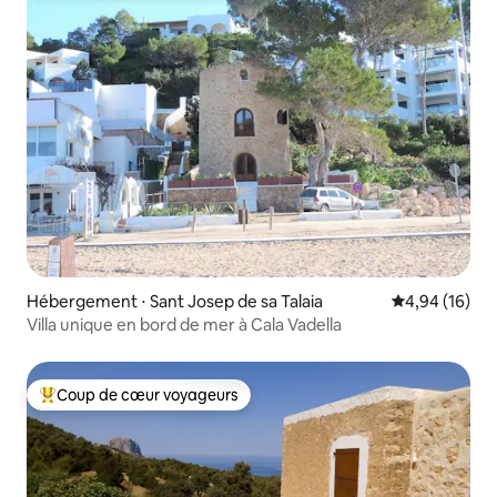
Hébergement ⋅ Sant Josep de sa Talaia
Évaluation mo
4,94 (16)
Villa unique en bord de mer à Cala Vadella
Coup de cœur voyageurs
Coups de cœur voyageurs les plus appréciés