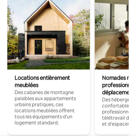
Locations entièrement
Nomades num
meublées
professionnel
déplacement
Des cabanes de montagne
paisibles aux appartements
Des hébergem
urbains pratiques, ces
confortables p
locations meublées offrent
professionnels
tous les équipements d'un
télétravail dis
logement standard.
et d'espaces de