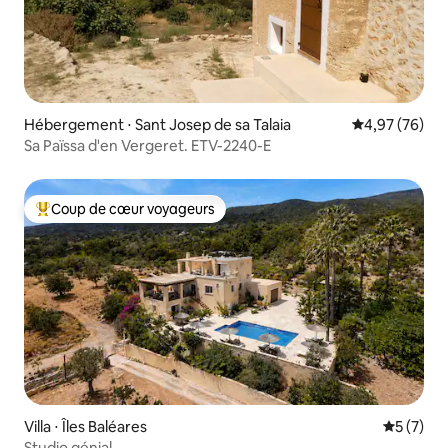
Hébergement ⋅ Sant Josep de sa Talaia
Évaluation mo
4,97 (76)
Sa Païssa d'en Vergeret. ETV-2240-E
Coup de cœur voyageurs
Coups de cœur voyageurs les plus appréciés
Villa ⋅ Îles Baléares
Évaluatio
5 (7)
Studio génial