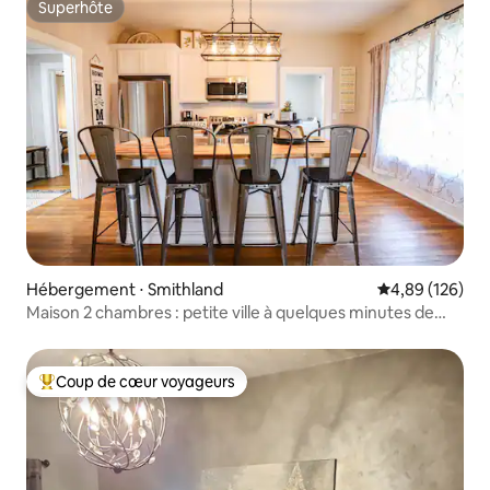
Superhôte
Superhôte
Hébergement ⋅ Smithland
Évaluation moy
4,89 (126)
Maison 2 chambres : petite ville à quelques minutes de
Paducah
Coup de cœur voyageurs
Coups de cœur voyageurs les plus appréciés