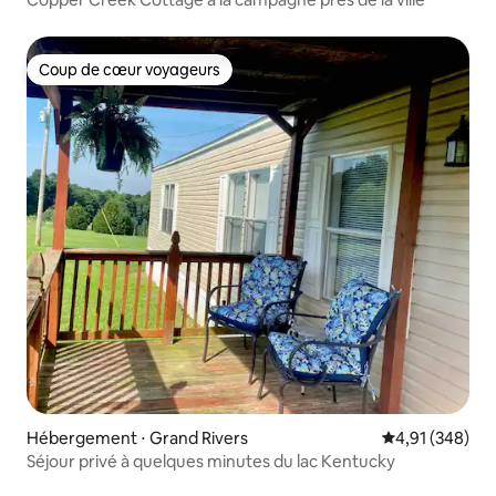
Coup de cœur voyageurs
Coup de cœur voyageurs
Hébergement ⋅ Grand Rivers
Évaluation moy
4,91 (348)
Séjour privé à quelques minutes du lac Kentucky