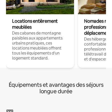
Locations entièrement
Nomades num
meublées
professionnel
déplacement
Des cabanes de montagne
paisibles aux appartements
Des hébergem
urbains pratiques, ces
confortables p
locations meublées offrent
professionnels
tous les équipements d'un
télétravail dis
logement standard.
et d'espaces de
Équipements et avantages des séjours
longue durée