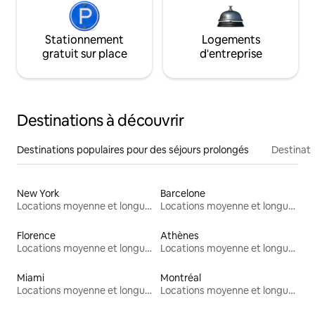
Stationnement
Logements
gratuit sur place
d'entreprise
Destinations à découvrir
Destinations populaires pour des séjours prolongés
Destinati
New York
Barcelone
Locations moyenne et longue durée
Locations moyenne et longue durée
Florence
Athènes
Locations moyenne et longue durée
Locations moyenne et longue durée
Miami
Montréal
Locations moyenne et longue durée
Locations moyenne et longue durée