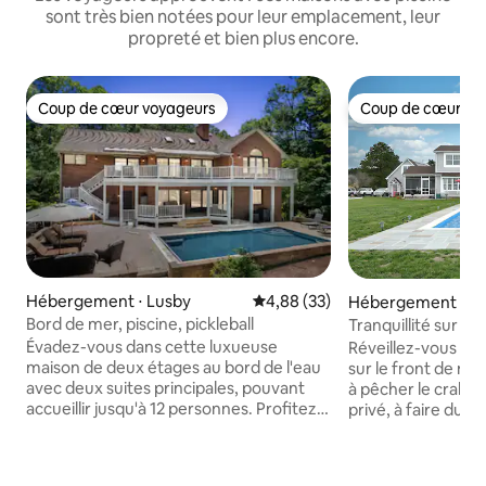
sont très bien notées pour leur emplacement, leur
propreté et bien plus encore.
Coup de cœur voyageurs
Coup de cœur vo
Coup de cœur voyageurs
Coup de cœur vo
Hébergement ⋅ Lusby
Évaluation moyenne sur la base
4,88 (33)
Hébergement ⋅ Til
nd
Bord de mer, piscine, pickleball
Tranquillité sur l'
l'eau
Évadez-vous dans cette luxueuse
Réveillez-vous av
maison de deux étages au bord de l'eau
sur le front de me
avec deux suites principales, pouvant
à pêcher le crabe 
accueillir jusqu'à 12 personnes. Profitez
privé, à faire du k
d'une superbe piscine, de grandes
ou à vous prélasse
terrasses avec des vues panoramiques
avec un bon livre
et d'un ponton en eau profonde idéal
de la charmante vil