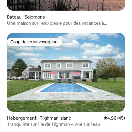
Bateau ⋅ Solomons
Une maison sur l'eau idéale pour des vacances à
Solomons.
Coup de cœur voyageurs
Coup de cœur voyageurs
Hébergement ⋅ Tilghman Island
Évaluation mo
4,96 (45)
Tranquillité sur l'île de Tilghman – Vue sur l'eau