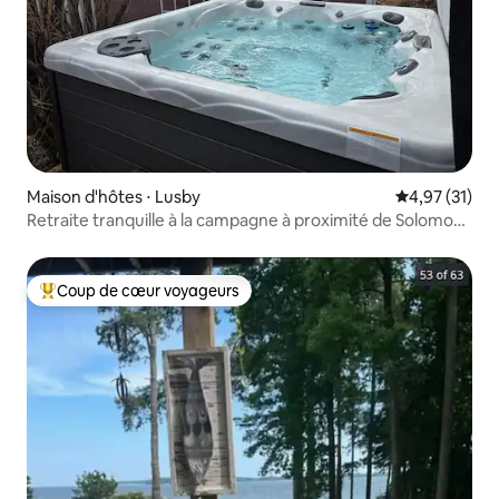
Maison d'hôtes ⋅ Lusby
Évaluation mo
4,97 (31)
Retraite tranquille à la campagne à proximité de Solomons
Island
Coup de cœur voyageurs
Coups de cœur voyageurs les plus appréciés