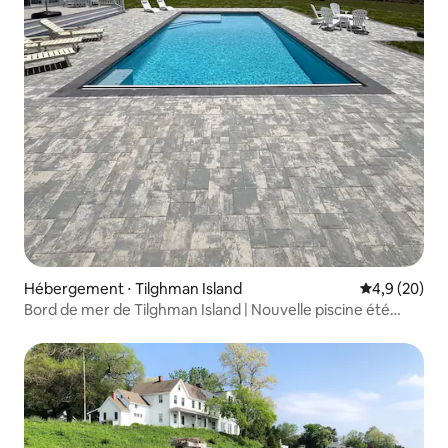
Hébergement ⋅ Tilghman Island
Évaluation m
4,9 (20)
Bord de mer de Tilghman Island | Nouvelle piscine été
2026