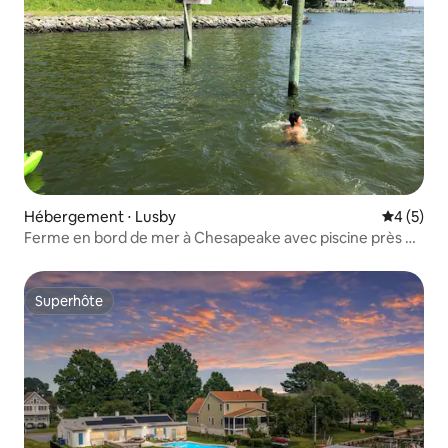
Hébergement ⋅ Lusby
Évaluatio
4 (5)
Ferme en bord de mer à Chesapeake avec piscine près de
Solomons
Superhôte
Superhôte