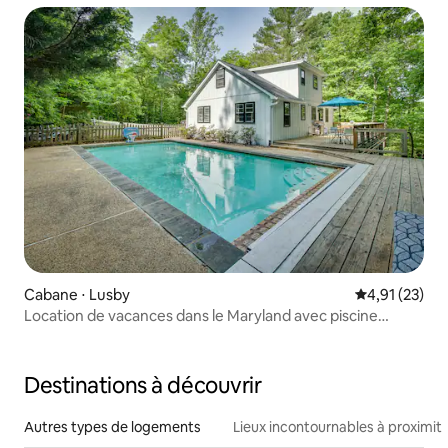
Cabane ⋅ Lusby
Évaluation mo
4,91 (23)
Location de vacances dans le Maryland avec piscine
privée et quai
Destinations à découvrir
Autres types de logements
Lieux incontournables à proximit