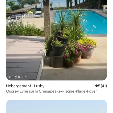
Hébergement ⋅ Lusby
Évaluation
5 (41)
Osprey Eyrie sur la Chesapeake•Piscine•Plage•Foyer