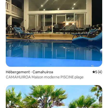
Hébergement ⋅ Camahuiroa
Évaluatio
5 (4)
CAMAHUIROA Maison moderne PISCINE plage