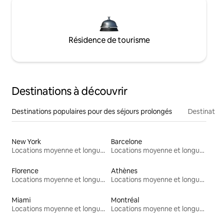
Résidence de tourisme
Destinations à découvrir
Destinations populaires pour des séjours prolongés
Destinati
New York
Barcelone
Locations moyenne et longue durée
Locations moyenne et longue durée
Florence
Athènes
Locations moyenne et longue durée
Locations moyenne et longue durée
Miami
Montréal
Locations moyenne et longue durée
Locations moyenne et longue durée