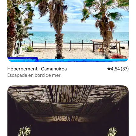
Hébergement ⋅ Camahuiroa
Évaluation mo
4,54 (37)
Escapade en bord de mer.