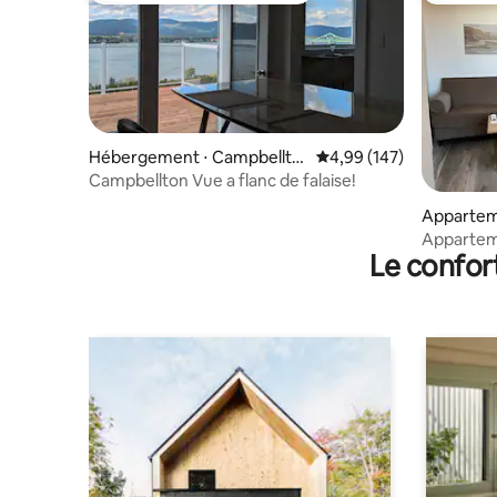
Hébergement ⋅ Campbellto
Évaluation moyenne sur 
4,99 (147)
n
Campbellton Vue a flanc de falaise!
Appartem
Appartem
Le confor