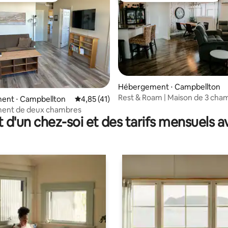
la base de 147 commentaires : 4,99 sur 5
Hébergement ⋅ Campbellton
Rest & Roam | Maison de 3 cha
ent ⋅ Campbellton
Évaluation moyenne sur la base de 41 comme
4,85 (41)
près de Sugarloaf et du centre-v
ent de deux chambres
t d'un chez-soi et des tarifs mensuels 