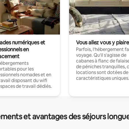
des numériques et
Vous allez vous y plaire
essionnels en
Parfois, l'hébergement fai
voyage. Qu'il s'agisse de
acement
cabanes à flanc de falais
hébergements
de péniches tranquilles, 
rtables pour les
locations sont dotées de
ssionnels nomades et en
caractéristiques uniques
ravail disposant du wifi
espaces de travail dédiés.
ments et avantages des séjours longu