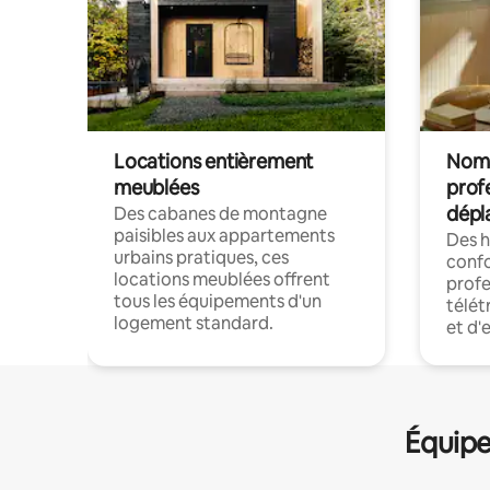
Locations entièrement
Noma
meublées
prof
dépl
Des cabanes de montagne
paisibles aux appartements
Des 
urbains pratiques, ces
confo
locations meublées offrent
profe
tous les équipements d'un
télét
logement standard.
et d'
Équipe