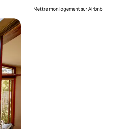
Mettre mon logement sur Airbnb
sant glisser.