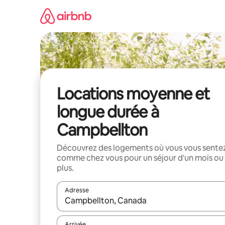
Aller
directement
au
contenu
Locations moyenne et
longue durée à
Campbellton
Découvrez des logements où vous vous sente
comme chez vous pour un séjour d'un mois ou
plus.
Adresse
Lorsque les résultats s'affichent, utilisez les flèc
Arrivée