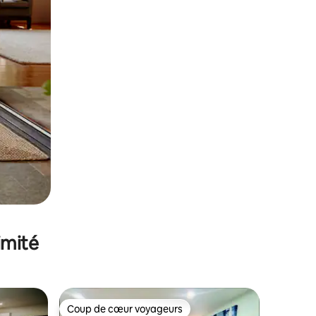
imité
Coup de cœur voyageurs
lus appréciés
Coup de cœur voyageurs