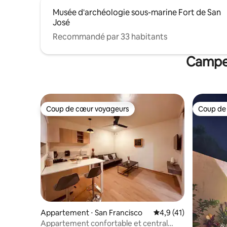
Musée d'archéologie sous-marine Fort de San
José
Recommandé par 33 habitants
Campec
Coup de cœur voyageurs
Coup de
Coup de cœur voyageurs
Coup de
Appartement ⋅ San Francisco
Évaluation moyenne s
4,9 (41)
Appartement confortable et central