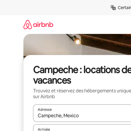
Aller
Certai
directement
au
contenu
Campeche : locations d
vacances
Trouvez et réservez des hébergements uniqu
sur Airbnb
Adresse
Lorsque les résultats s'affichent, utilisez les flèc
Arrivée