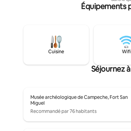
Équipements p
Román. Il 
La climatisation n'est disponible que dans
touristes v
la chambre.
fortifiée
découvrir
Román, à 
historique
promenade
restauran
est équip
Cuisine
Wifi
d'une con
optique et
Séjournez à
Musée archéologique de Campeche, Fort San
Miguel
Recommandé par 76 habitants