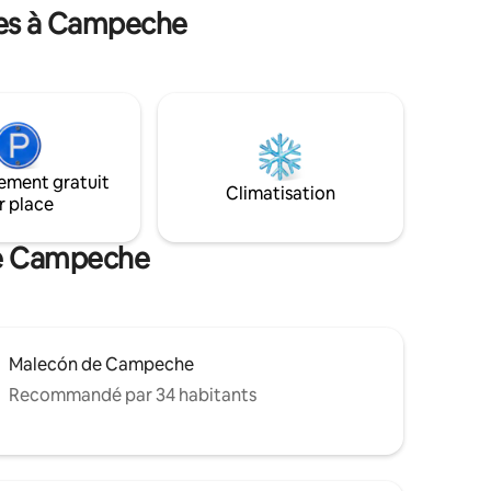
avec nos
ces à Campeche
utes
iter de
a été
spagnols,
mes
cles.
ement gratuit
Climatisation
r place
 de Campeche
Malecón de Campeche
Recommandé par 34 habitants