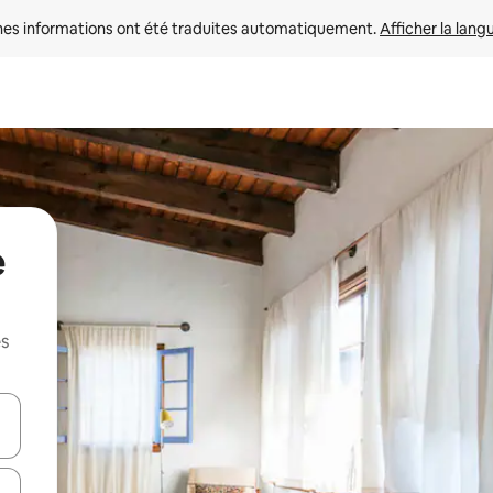
nes informations ont été traduites automatiquement. 
Afficher la lang
e
es
hes vers le haut et vers le bas pour les parcourir ou en appuyant et en fai