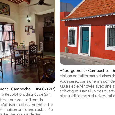
la base de 303 commentaires : 4,95 sur 5
Hébergement ⋅ Campeche
É
Maison de tuiles marseillaises d
quartier colonial. XIXe
Vous serez dans une maison de 
XIXe siècle rénovée avec une 
ment ⋅ Campeche
Évaluation moyenne sur la base de 217 comme
4,87 (217)
éclectique. Dans l'un des quarti
la Révolution, district de San
plus traditionnels et aristocrati
Campeche
tés, nous vous offrons la
zone des monuments de cette v
é d'utiliser exclusivement cette
classée au patrimoine mondial. 
le maison ancienne restaurée
amoureux du patrimoine et de 
artier historique de San