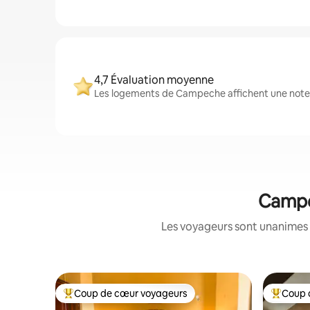
4,7 Évaluation moyenne
Les logements de Campeche affichent une note m
Campec
Les voyageurs sont unanimes 
Coup de cœur voyageurs
Coup 
Coups de cœur voyageurs les plus appréciés
Coups de