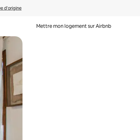
ue d'origine
Mettre mon logement sur Airbnb
sant glisser.