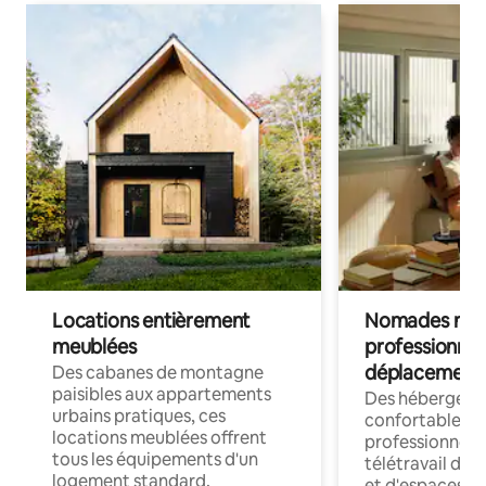
Locations entièrement
Nomades num
meublées
professionnel
déplacement
Des cabanes de montagne
paisibles aux appartements
Des hébergem
urbains pratiques, ces
confortables p
locations meublées offrent
professionnels
tous les équipements d'un
télétravail dis
logement standard.
et d'espaces de