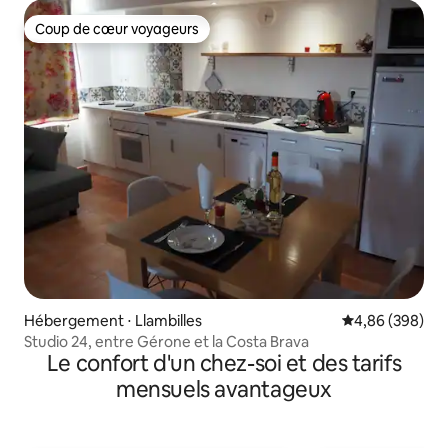
Coup de cœur voyageurs
Coup de cœur voyageurs
Hébergement ⋅ Llambilles
Évaluation moy
4,86 (398)
Studio 24, entre Gérone et la Costa Brava
Le confort d'un chez-soi et des tarifs
mensuels avantageux