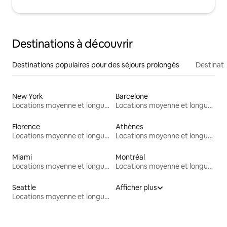
Destinations à découvrir
Destinations populaires pour des séjours prolongés
Destinati
New York
Barcelone
Locations moyenne et longue durée
Locations moyenne et longue durée
Florence
Athènes
Locations moyenne et longue durée
Locations moyenne et longue durée
Miami
Montréal
Locations moyenne et longue durée
Locations moyenne et longue durée
Seattle
Afficher plus
Locations moyenne et longue durée