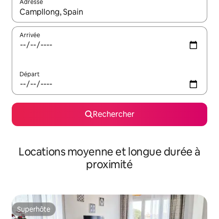
Adresse
Lorsque les résultats s'affichent, utilisez les flèches vers le hau
Arrivée
Départ
Rechercher
Locations moyenne et longue durée à
proximité
Superhôte
Superhôte