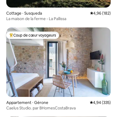
Cottage ⋅ Susqueda
Évaluation moy
4,96 (182)
La maison de la ferme - La Pallissa
Coup de cœur voyageurs
Coups de cœur voyageurs les plus appréciés
Appartement ⋅ Gérone
Évaluation moy
4,94 (335)
Caelus Studio. par BHomesCostaBrava