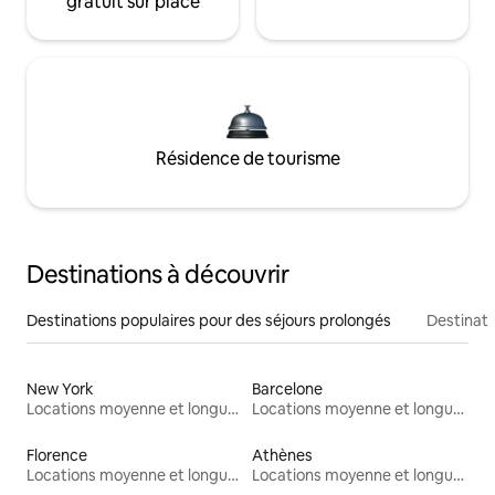
gratuit sur place
Résidence de tourisme
Destinations à découvrir
Destinations populaires pour des séjours prolongés
Destinati
New York
Barcelone
Locations moyenne et longue durée
Locations moyenne et longue durée
Florence
Athènes
Locations moyenne et longue durée
Locations moyenne et longue durée