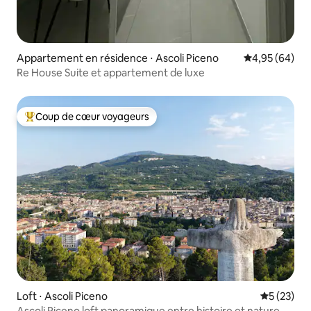
Appartement en résidence ⋅ Ascoli Piceno
Évaluation mo
4,95 (64)
Re House Suite et appartement de luxe
Coup de cœur voyageurs
Coups de cœur voyageurs les plus appréciés
Loft ⋅ Ascoli Piceno
Évaluation
5 (23)
Ascoli Piceno loft panoramique entre histoire et nature