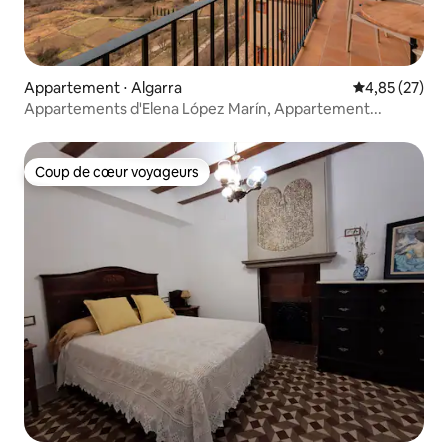
Appartement ⋅ Algarra
Évaluation mo
4,85 (27)
Appartements d'Elena López Marín, Appartement...
Coup de cœur voyageurs
Coup de cœur voyageurs