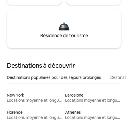
Résidence de tourisme
Destinations à découvrir
Destinations populaires pour des séjours prolongés
Destinati
New York
Barcelone
Locations moyenne et longue durée
Locations moyenne et longue durée
Florence
Athènes
Locations moyenne et longue durée
Locations moyenne et longue durée