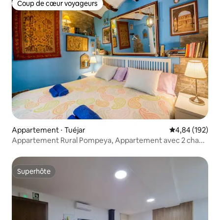
Coup de cœur voyageurs
Coup de cœur voyageurs
Appartement ⋅ Tuéjar
Évaluation moy
4,84 (192)
Appartement Rural Pompeya, Appartement avec 2 cha...
Superhôte
Superhôte