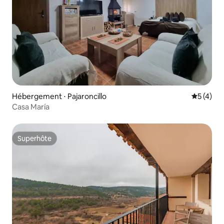
Hébergement ⋅ Pajaroncillo
Évaluatio
5 (4)
Casa María
Superhôte
Superhôte