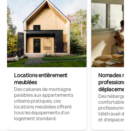
Locations entièrement
Nomades num
meublées
professionnel
déplacement
Des cabanes de montagne
paisibles aux appartements
Des hébergem
urbains pratiques, ces
confortables p
locations meublées offrent
professionnels
tous les équipements d'un
télétravail dis
logement standard.
et d'espaces de