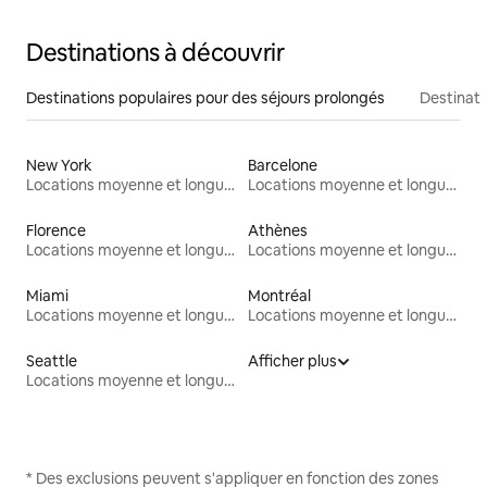
Destinations à découvrir
Destinations populaires pour des séjours prolongés
Destinati
New York
Barcelone
Locations moyenne et longue durée
Locations moyenne et longue durée
Florence
Athènes
Locations moyenne et longue durée
Locations moyenne et longue durée
Miami
Montréal
Locations moyenne et longue durée
Locations moyenne et longue durée
Seattle
Afficher plus
Locations moyenne et longue durée
* Des exclusions peuvent s'appliquer en fonction des zones