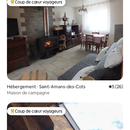
Coup de cœur voyageurs
Coups de cœur voyageurs les plus appréciés
Hébergement ⋅ Saint-Amans-des-Cots
Évaluation
5 (26)
Maison de campagne
Coup de cœur voyageurs
Coups de cœur voyageurs les plus appréciés