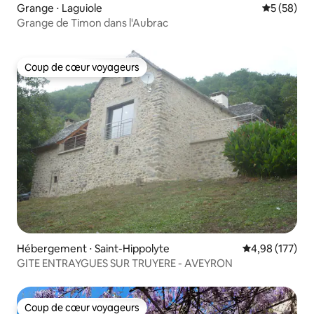
Grange ⋅ Laguiole
Évaluation
5 (58)
Grange de Timon dans l'Aubrac
Coup de cœur voyageurs
Coup de cœur voyageurs
Hébergement ⋅ Saint-Hippolyte
Évaluation moy
4,98 (177)
GITE ENTRAYGUES SUR TRUYERE - AVEYRON
Coup de cœur voyageurs
Coup de cœur voyageurs