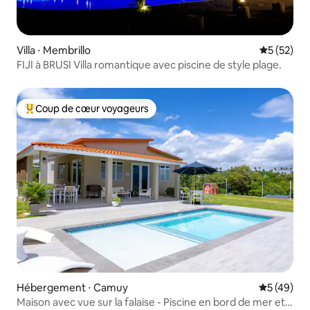
Villa ⋅ Membrillo
Évaluation
5 (52)
FIJI à BRUSI Villa romantique avec piscine de style plage.
Coup de cœur voyageurs
Coups de cœur voyageurs les plus appréciés
Hébergement ⋅ Camuy
Évaluation
5 (49)
Maison avec vue sur la falaise - Piscine en bord de mer et