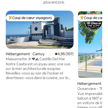
plus encore.
Coup de cœur voyageurs
Coup de cœur 
Coups de cœur voyageurs les plus appréciés
Coups de cœur vo
Hébergement ⋅ Camuy
Évaluation moyenne sur la base 
4,95 (107)
Maisonnette ☀️❤🌊 Castillo Del Mar
Notre Casita est un joyau avec une vue
sur la mer architecturale exquise.
Réveillez-vous au son de l'océan et
divertissez-vous dans la cuisine, sur le
balcon et dans l'arrière-cour ou sur le
Hébergement ⋅ 
toit. Détendez-vous et faites du yoga
Oceanview - The Ho
sur la terrasse sur le toit avec plus de
2 min de la plage
Vue imprenable sur
1000 pieds carrés d'incroyables vues
balcon à 180° et à
panoramiques sur la mer. Profitez de
en voiture de la plage. La Maiso
cette vue de plusieurs millions de dollars
falaise vous offre