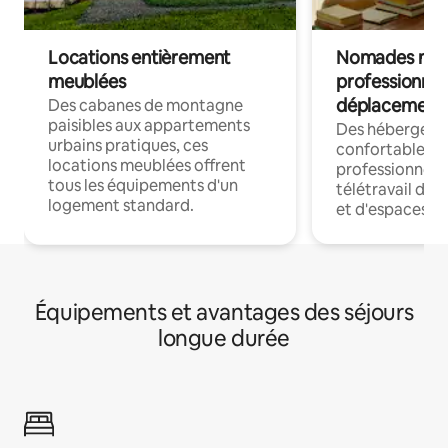
Locations entièrement
Nomades num
meublées
professionnel
déplacement
Des cabanes de montagne
paisibles aux appartements
Des hébergem
urbains pratiques, ces
confortables p
locations meublées offrent
professionnels
tous les équipements d'un
télétravail dis
logement standard.
et d'espaces de
Équipements et avantages des séjours
longue durée