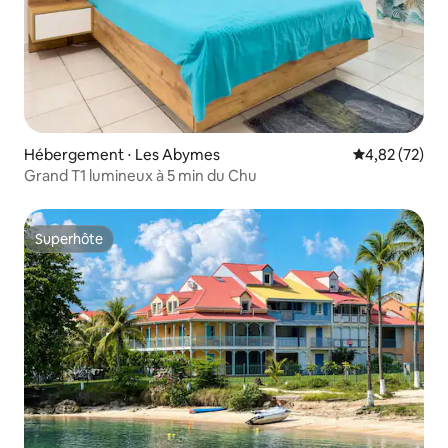
Hébergement ⋅ Les Abymes
Évaluation mo
4,82 (72)
Grand T1 lumineux à 5 min du Chu
Superhôte
Superhôte