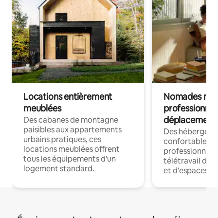
Locations entièrement
Nomades num
meublées
professionnel
déplacement
Des cabanes de montagne
paisibles aux appartements
Des hébergem
urbains pratiques, ces
confortables p
locations meublées offrent
professionnels
tous les équipements d'un
télétravail dis
logement standard.
et d'espaces de