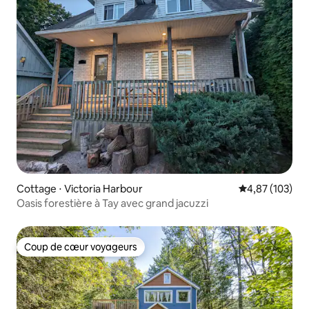
Cottage ⋅ Victoria Harbour
Évaluation moy
4,87 (103)
Oasis forestière à Tay avec grand jacuzzi
Coup de cœur voyageurs
Coup de cœur voyageurs