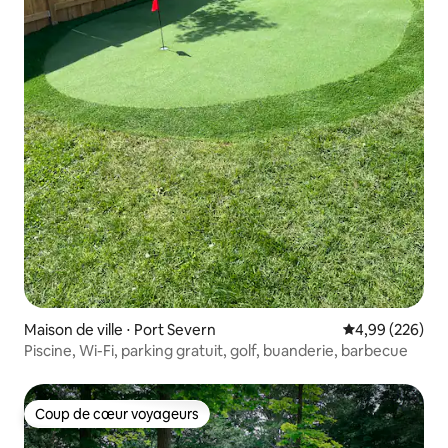
Maison de ville ⋅ Port Severn
Évaluation moy
4,99 (226)
Piscine, Wi-Fi, parking gratuit, golf, buanderie, barbecue
Coup de cœur voyageurs
Coup de cœur voyageurs