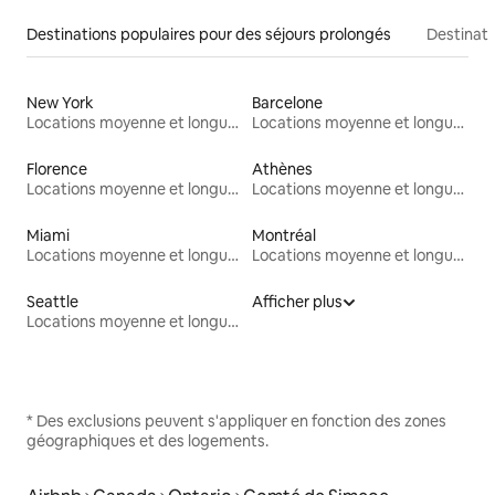
Destinations populaires pour des séjours prolongés
Destinati
New York
Barcelone
Locations moyenne et longue durée
Locations moyenne et longue durée
Florence
Athènes
Locations moyenne et longue durée
Locations moyenne et longue durée
Miami
Montréal
Locations moyenne et longue durée
Locations moyenne et longue durée
Seattle
Afficher plus
Locations moyenne et longue durée
* Des exclusions peuvent s'appliquer en fonction des zones
géographiques et des logements.