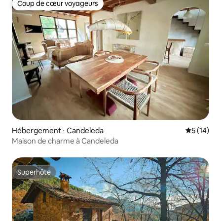
Coup de cœur voyageurs
Coup de cœur voyageurs
Hébergement ⋅ Candeleda
Évaluation
5 (14)
Maison de charme à Candeleda
Superhôte
Superhôte