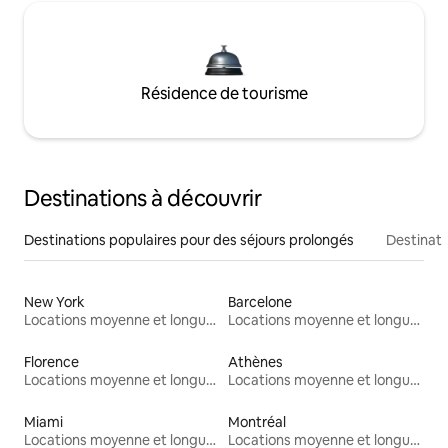
Résidence de tourisme
Destinations à découvrir
Destinations populaires pour des séjours prolongés
Destinati
New York
Barcelone
Locations moyenne et longue durée
Locations moyenne et longue durée
Florence
Athènes
Locations moyenne et longue durée
Locations moyenne et longue durée
Miami
Montréal
Locations moyenne et longue durée
Locations moyenne et longue durée