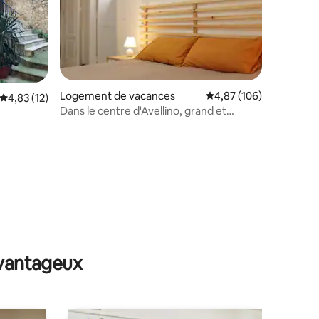
Logement de vacances
Évaluation moyenne sur
4,87 (106)
Évaluation moyenne sur la base de 12 commentaires : 4,83 sur 5
4,83 (12)
Dans le centre d'Avellino, grand et
lumineux.
mmentaires : 5 sur 5
avantageux