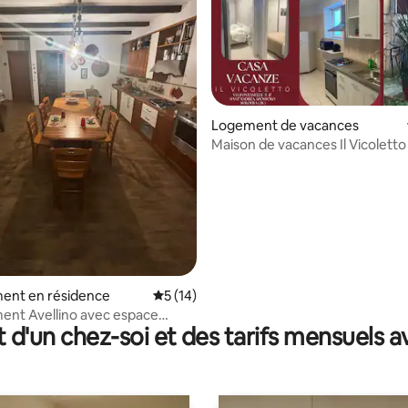
Logement de vacances
Maison de vacances Il Vicoletto
e sur la base de 3 commentaires : 5 sur 5
ent en résidence
Évaluation moyenne sur la base de 14 co
5 (14)
ent Avellino avec espace
t d'un chez-soi et des tarifs mensuels 
Liguorini