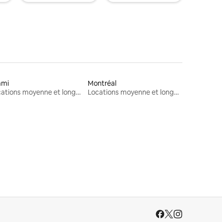
ami
Montréal
Locations moyenne et longue durée
Locations moyenne et longue durée