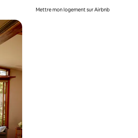
Mettre mon logement sur Airbnb
sant glisser.