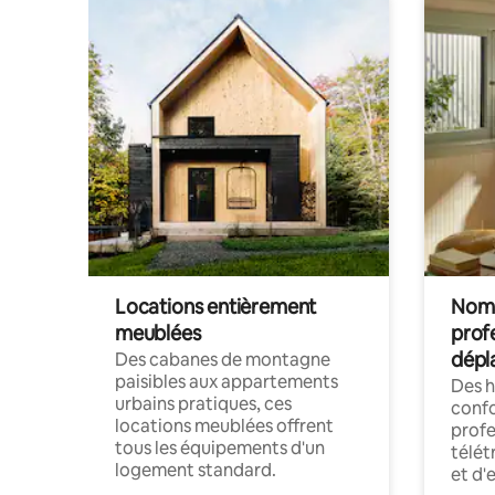
Locations entièrement
Noma
meublées
prof
dépl
Des cabanes de montagne
paisibles aux appartements
Des 
urbains pratiques, ces
confo
locations meublées offrent
profe
tous les équipements d'un
télét
logement standard.
et d'