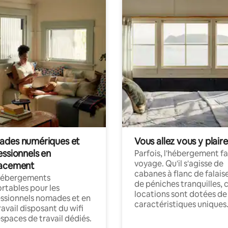
des numériques et
Vous allez vous y plaire
essionnels en
Parfois, l'hébergement fai
voyage. Qu'il s'agisse de
acement
cabanes à flanc de falais
hébergements
de péniches tranquilles, 
rtables pour les
locations sont dotées de
ssionnels nomades et en
caractéristiques uniques
ravail disposant du wifi
espaces de travail dédiés.