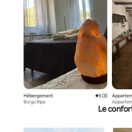
Hébergement
Évaluation moyenn
5 (3)
Appartem
Borgo Ripa
Appartem
Le confor
extérieur 