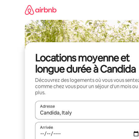
Aller
directement
au
contenu
Locations moyenne et
longue durée à Candida
Découvrez des logements où vous vous sente
comme chez vous pour un séjour d'un mois ou
plus.
Adresse
Lorsque les résultats s'affichent, utilisez les flèc
Arrivée