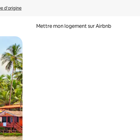
ue d'origine
Mettre mon logement sur Airbnb
sant glisser.