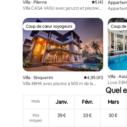
Villa ⋅ Pilerne
Évaluation moyenn
5 (4)
Appartem
Villa CASA VASU avec jacuzzi et piscine
Apparteme
privée à Goa
1BHK près
Coup de cœur voyageurs
Coup de
Coup de cœur voyageurs
Coup de
Villa ⋅ As
Villa ⋅ Sinquerim
Évaluation moyenne su
4,95 (41)
Luxe 3 BH
Villa 4BHK avec piscine à 500 m de la
Quel e
plage de Candolim
Mois
Janv.
Févr.
Mars
39 €
33 €
30 €
Prix
moyen