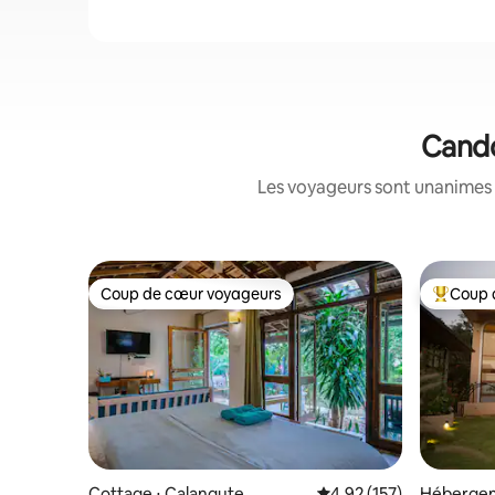
Cando
Les voyageurs sont unanimes 
Coup de cœur voyageurs
Coup 
Coup de cœur voyageurs
Coups de
Cottage ⋅ Calangute
Évaluation moyenne sur
4,92 (157)
Hébergem