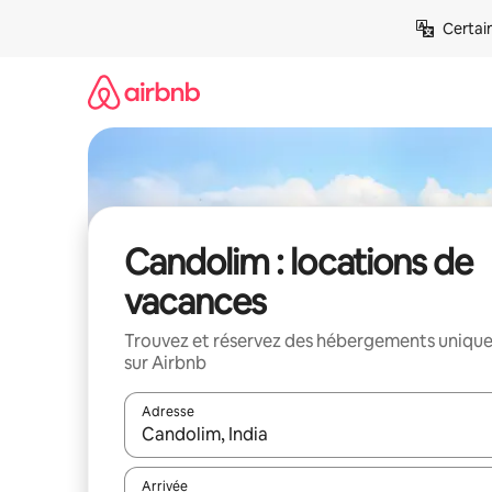
Aller
Certai
directement
au
contenu
Candolim : locations de
vacances
Trouvez et réservez des hébergements uniqu
sur Airbnb
Adresse
Lorsque les résultats s'affichent, utilisez les flèc
Arrivée