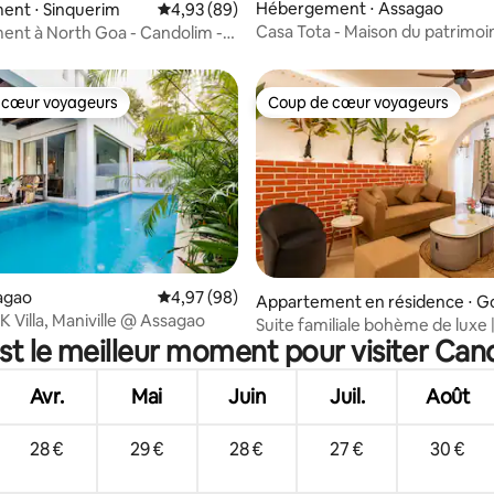
e sur la base de 4 commentaires : 5 sur 5
Hébergement ⋅ Assagao
ent ⋅ Sinquerim
Évaluation moyenne sur la base de 89 commen
4,93 (89)
Casa Tota - Maison du patrimoi
nt à North Goa - Candolim -
piscine à Assagao
 de la plage
 cœur voyageurs
Coup de cœur voyageurs
 cœur voyageurs
Coup de cœur voyageurs
sagao
Évaluation moyenne sur la base de 98 commen
4,97 (98)
r la base de 41 commentaires : 4,95 sur 5
Appartement en résidence ⋅ G
K Villa, Maniville @ Assagao
Suite familiale bohème de luxe |
st le meilleur moment pour visiter Can
intérieure | Près de la plage
Avr.
Mai
Juin
Juil.
Août
28 €
29 €
28 €
27 €
30 €