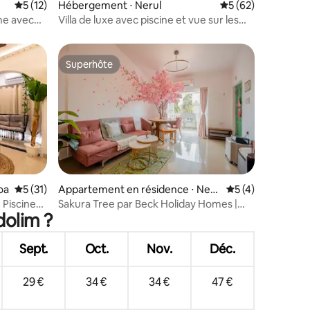
Évaluation moyenne sur la base de 12 commentaires : 5 sur 5
5 (12)
Hébergement ⋅ Nerul
Évaluation moyenne
5 (62)
taires : 4,93 sur 5
ne avec
Villa de luxe avec piscine et vue sur les
champs • Candolim
Superhôte
Superhôte
taires : 4,97 sur 5
oa
Évaluation moyenne sur la base de 31 commentaires : 5 sur 5
5 (31)
Appartement en résidence ⋅ Neru
Évaluation moyenn
5 (4)
l
 Piscine
Sakura Tree par Beck Holiday Homes |
dolim ?
Appartement 1 chambre avec piscine
Sept.
Oct.
Nov.
Déc.
29 €
34 €
34 €
47 €