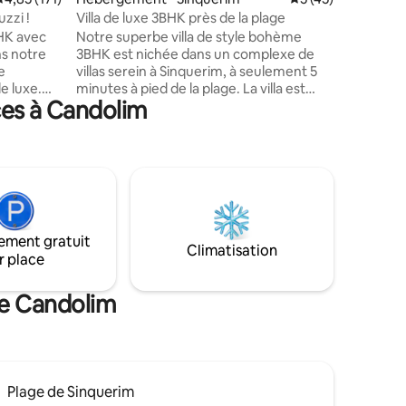
55", cuis
zzi !
Villa de luxe 3BHK près de la plage
gaz. Au 
HK avec
Notre superbe villa de style bohème
paisiblem
3BHK est nichée dans un complexe de
et de la 
e
villas serein à Sinquerim, à seulement 5
voiture d
e luxe.
minutes à pied de la plage. La villa est
supermarc
ces à Candolim
spacieux,
magnifiquement meublée avec des
casinos, 
bien
intérieurs bohèmes chics, idéal pour les
s votre
familles et les groupes d'amis à la
recherche d'une escapade relaxante. Le
 décor
complexe dispose de deux piscines et de
sible, le
beaux jardins luxuriants. Que vous
ment des
choisissiez de vous détendre au bord de
oyez là
la piscine, de vous promener
ement gratuit
 ou une
tranquillement dans les jardins ou de
Climatisation
r place
nt est
profiter du sable doré de la plage voisine,
z
notre villa est votre maison idéale loin de
liable !
chez vous.
de Candolim
Plage de Sinquerim