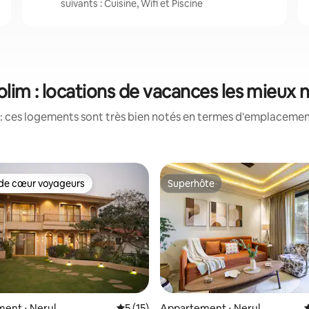
suivants : Cuisine, Wifi et Piscine
lim : locations de vacances les mieux 
: ces logements sont très bien notés en termes d'emplacement
de cœur voyageurs
Superhôte
 cœur voyageurs les plus appréciés
Superhôte
 la base de 157 commentaires : 4,92 sur 5
ent ⋅ Nerul
Évaluation moyenne sur la base de 15 co
5 (15)
Appartement ⋅ Nerul
É