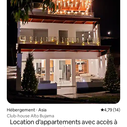
Hébergement ⋅ Asia
Évaluation mo
4,79 (14)
Club-house Alto Bujama
Location d'appartements avec accès à