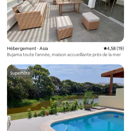
Hébergement ⋅ Asia
Évaluation mo
4,58 (19)
Bujama toute l'année, maison accueillante près de la mer
Superhôte
Superhôte