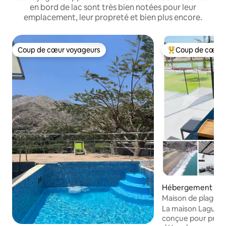
en bord de lac sont très bien notées pour leur
emplacement, leur propreté et bien plus encore.
Coup de cœur voyageurs
Coup de cœur 
Coup de cœur voyageurs
Coups de cœur vo
Hébergement ⋅ Sa
de Cañete
Maison de plage e
Bujama | Face à la
La maison Laguna 
conçue pour profit