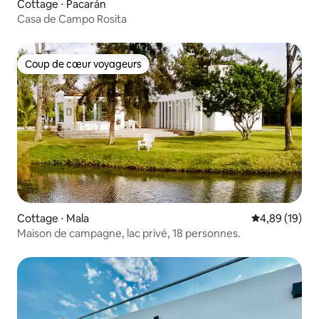
Cottage ⋅ Pacarán
Casa de Campo Rosita
Coup de cœur voyageurs
Coup de cœur voyageurs
Cottage ⋅ Mala
Évaluation mo
4,89 (19)
Maison de campagne, lac privé, 18 personnes.