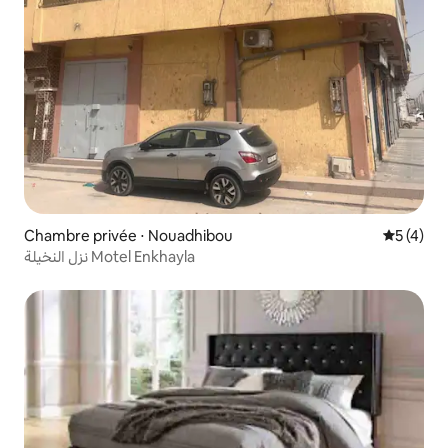
Chambre privée ⋅ Nouadhibou
Évaluatio
5 (4)
نزل النخيلة Motel Enkhayla