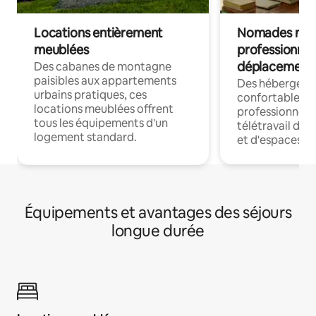
Locations entièrement
Nomades num
meublées
professionnel
déplacement
Des cabanes de montagne
paisibles aux appartements
Des hébergem
urbains pratiques, ces
confortables p
locations meublées offrent
professionnels
tous les équipements d'un
télétravail dis
logement standard.
et d'espaces de
Équipements et avantages des séjours
longue durée