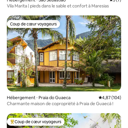
Vila Marita | pieds dans le sable et confort à Maresias
Coup de cœur voyageurs
Coup de cœur voyageurs
Hébergement ⋅ Praia do Guaeca
Évaluation moy
4,87 (104)
Charmante maison de copropriété à Praia de Guaecá !
Coup de cœur voyageurs
Coups de cœur voyageurs les plus appréciés