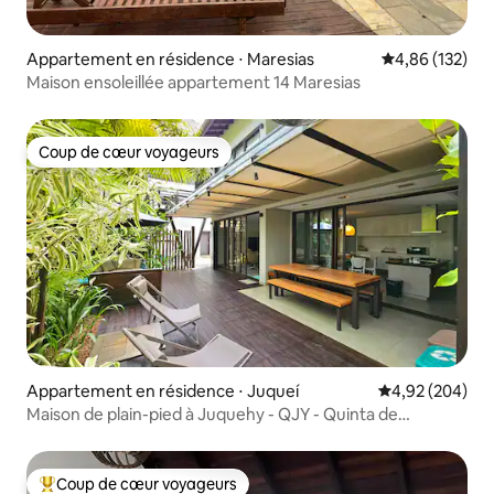
Appartement en résidence ⋅ Maresias
Évaluation moy
4,86 (132)
Maison ensoleillée appartement 14 Maresias
Coup de cœur voyageurs
Coup de cœur voyageurs
Appartement en résidence ⋅ Juqueí
Évaluation moy
4,92 (204)
Maison de plain-pied à Juquehy - QJY - Quinta de
Juquehy
Coup de cœur voyageurs
Coups de cœur voyageurs les plus appréciés