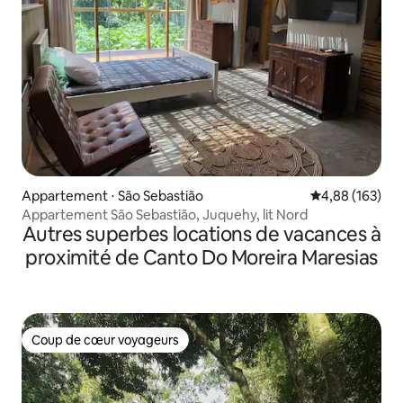
Appartement ⋅ São Sebastião
Évaluation moy
4,88 (163)
Appartement São Sebastião, Juquehy, lit Nord
Autres superbes locations de vacances à
proximité de Canto Do Moreira Maresias
Coup de cœur voyageurs
Coup de cœur voyageurs