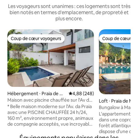
Les voyageurs sont unanimes : ces logements sont très
bien notés en termes d'emplacement, de propreté et
plus encore.
Coup de cœur voyageurs
Coup de cœur vo
Coup de cœur voyageurs
Coup de cœur vo
Hébergement ⋅ Praia de Ma
Évaluation moyenne sur la base 
4,88 (248)
resias
Maison avec piscine chauffée sur l'Av da
Loft ⋅ Praia de Mar
Praia à Maresias
* Belle maison moderne sur l'Av. da Praia
Bungalow à Mares
avec une PISCINE CHAUFFÉE 24 h/24,
(Cond. Mata Azul)
L'appartement Stud
160 m², environnement propre, animaux
dans une coproprié
de compagnie acceptés, vue incroyable
forêt atlantique. 
sur la forêt atlantique, espace barbecue,
dispose d'une cui
3 places de parking et gardiennage
four, climatisation