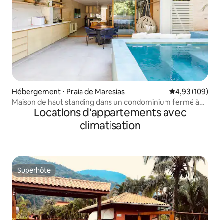
Hébergement ⋅ Praia de Maresias
Évaluation moy
4,93 (109)
Maison de haut standing dans un condominium fermé à
Locations d'appartements avec
Maresias
climatisation
Superhôte
Superhôte