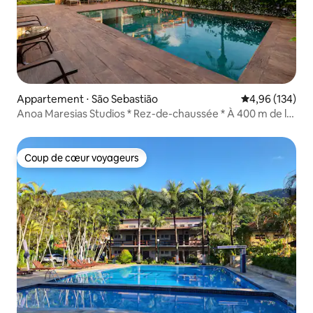
Appartement ⋅ São Sebastião
Évaluation moy
4,96 (134)
Anoa Maresias Studios * Rez-de-chaussée * À 400 m de la
plage
Coup de cœur voyageurs
Coup de cœur voyageurs