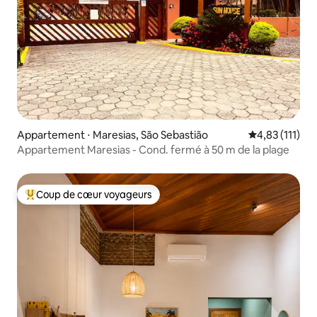
Appartement ⋅ Maresias, São Sebastião
Évaluation mo
4,83 (111)
Appartement Maresias - Cond. fermé à 50 m de la plage
Coup de cœur voyageurs
Coups de cœur voyageurs les plus appréciés