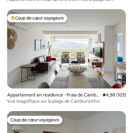
Cambury
Coup de cœur voyageurs
Coups de cœur voyageurs les plus appréciés
Appartement en résidence ⋅ Praia de Cambu
Évaluation moy
4,98 (103)
ri
Vue magnifique sur la plage de Camburizinho
Coup de cœur voyageurs
Coup de cœur voyageurs