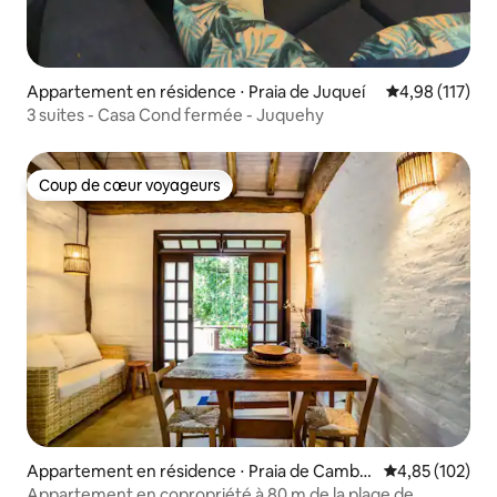
Appartement en résidence ⋅ Praia de Juqueí
Évaluation moy
4,98 (117)
3 suites - Casa Cond fermée - Juquehy
Coup de cœur voyageurs
Coup de cœur voyageurs
Appartement en résidence ⋅ Praia de Cambu
Évaluation moy
4,85 (102)
rí
Appartement en copropriété à 80 m de la plage de