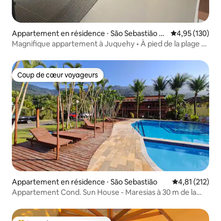
Appartement en résidence ⋅ São Sebastião J
Évaluation moy
4,95 (130)
uquehy
Magnifique appartement à Juquehy • À pied de la plage et
de la ville
Coup de cœur voyageurs
Coup de cœur voyageurs
Appartement en résidence ⋅ São Sebastião
Évaluation moy
4,81 (212)
Appartement Cond. Sun House - Maresias à 30 m de la
plage