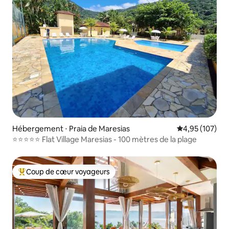
Hébergement ⋅ Praia de Maresias
Évaluation moy
4,95 (107)
⭐️⭐️⭐️⭐️⭐️ Flat Village Maresias - 100 mètres de la plage
Coup de cœur voyageurs
Coups de cœur voyageurs les plus appréciés