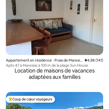
Appartement en résidence ⋅ Praia de Maresia
Évaluation moy
4,96 (141)
s, São Sebastião
Apto 47 à Maresias à 100 m de la plage Sun House
Location de maisons de vacances
adaptées aux familles
Coup de cœur voyageurs
Coups de cœur voyageurs les plus appréciés