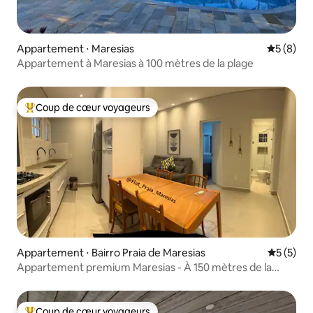
Appartement ⋅ Maresias
Évaluatio
5 (8)
Appartement à Maresias à 100 mètres de la plage
Coup de cœur voyageurs
Coups de cœur voyageurs les plus appréciés
Appartement ⋅ Bairro Praia de Maresias
Évaluatio
5 (5)
Appartement premium Maresias - À 150 mètres de la
plage - Exclusif
Coup de cœur voyageurs