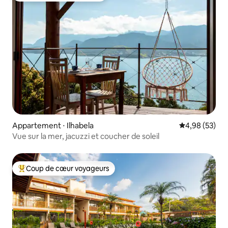
Appartement ⋅ Ilhabela
Évaluation mo
4,98 (53)
Vue sur la mer, jacuzzi et coucher de soleil
Coup de cœur voyageurs
Coups de cœur voyageurs les plus appréciés