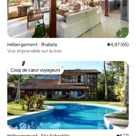
Hébergement ⋅ Ilhabela
Évaluation mo
4,97 (65)
Vue imprenable sur la mer
Coup de cœur voyageurs
Coup de cœur voyageurs
Hébergement ⋅ São Sebastião
Évaluatio
5 (7)