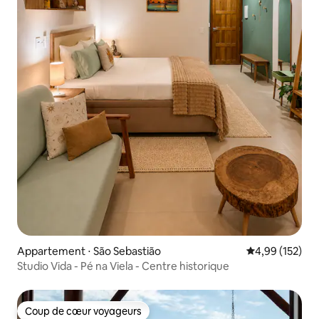
Appartement ⋅ São Sebastião
Évaluation moy
4,99 (152)
Studio Vida - Pé na Viela - Centre historique
Coup de cœur voyageurs
Coup de cœur voyageurs