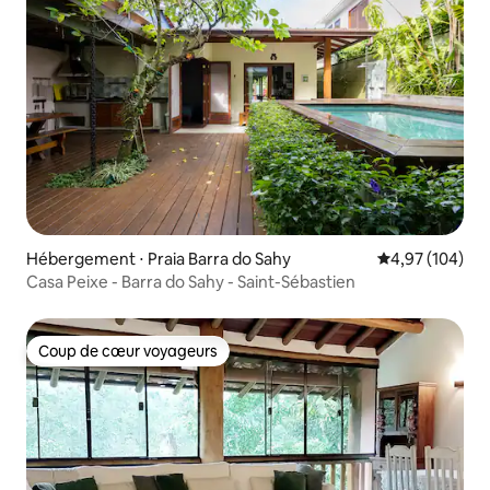
Hébergement ⋅ Praia Barra do Sahy
Évaluation moy
4,97 (104)
Casa Peixe - Barra do Sahy - Saint-Sébastien
Coup de cœur voyageurs
Coup de cœur voyageurs