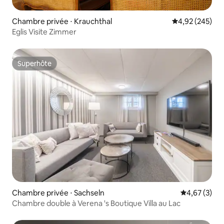
Chambre privée ⋅ Krauchthal
Évaluation moy
4,92 (245)
Eglis Visite Zimmer
Superhôte
Superhôte
Chambre privée ⋅ Sachseln
Évaluation m
4,67 (3)
Chambre double à Verena 's Boutique Villa au Lac