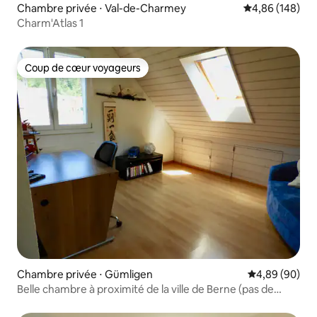
Chambre privée ⋅ Val-de-Charmey
Évaluation moy
4,86 (148)
Charm'Atlas 1
Coup de cœur voyageurs
Coup de cœur voyageurs
Chambre privée ⋅ Gümligen
Évaluation mo
4,89 (90)
Belle chambre à proximité de la ville de Berne (pas de
cuisine)