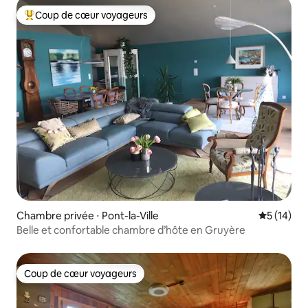
Coup de cœur voyageurs
Coups de cœur voyageurs les plus appréciés
Chambre privée ⋅ Pont-la-Ville
Évaluation
5 (14)
Belle et confortable chambre d’hôte en Gruyère
Coup de cœur voyageurs
Coup de cœur voyageurs