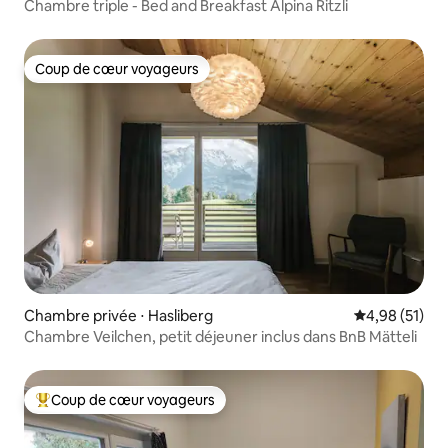
Chambre triple - Bed and Breakfast Alpina Ritzli
Coup de cœur voyageurs
Coup de cœur voyageurs
Chambre privée ⋅ Hasliberg
Évaluation mo
4,98 (51)
Chambre Veilchen, petit déjeuner inclus dans BnB Mätteli
Coup de cœur voyageurs
Coups de cœur voyageurs les plus appréciés