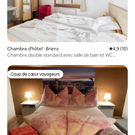
Chambre d'hôtel ⋅ Brienz
Évaluation m
4,9 (10)
Chambre double standard avec salle de bain et WC
partagés N° 7
Coup de cœur voyageurs
Coup de cœur voyageurs