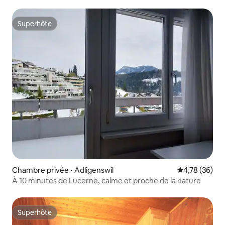
Superhôte
Superhôte
Chambre privée ⋅ Adligenswil
Évaluation mo
4,78 (36)
À 10 minutes de Lucerne, calme et proche de la nature
Superhôte
Superhôte