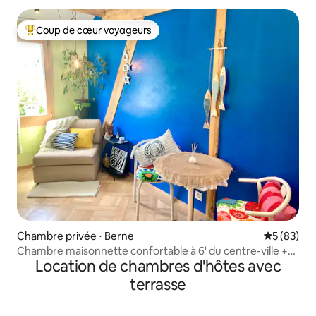
Coup de cœur voyageurs
Coups de cœur voyageurs les plus appréciés
Chambre privée ⋅ Berne
Évaluation
5 (83)
Chambre maisonnette confortable à 6' du centre-ville +
Location de chambres d'hôtes avec
petit déjeuner
terrasse