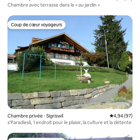
Chambre avec terrasse dans le « au jardin »
Coup de cœur voyageurs
Coup de cœur voyageurs
Chambre privée ⋅ Sigriswil
Évaluation mo
4,94 (97)
s'Paradiesli, 1 endroit pour le plaisir, la culture et la détente