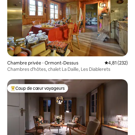
Chambre privée ⋅ Ormont-Dessus
Évaluation moy
4,81 (232)
Chambres d'hôtes, chalet La Daille, Les Diablerets
Coup de cœur voyageurs
Coups de cœur voyageurs les plus appréciés