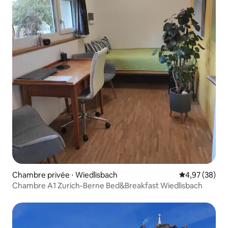
Chambre privée ⋅ Wiedlisbach
Évaluation mo
4,97 (38)
Chambre A1 Zurich-Berne Bed&Breakfast Wiedlisbach