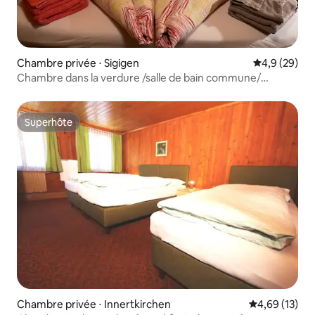
Chambre privée ⋅ Sigigen
Évaluation m
4,9 (29)
Chambre dans la verdure /salle de bain commune/
Bürgenstock
Superhôte
Superhôte
Chambre privée ⋅ Innertkirchen
Évaluation mo
4,69 (13)