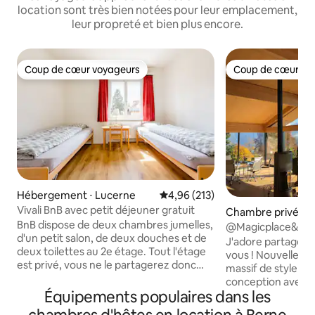
location sont très bien notées pour leur emplacement,
leur propreté et bien plus encore.
Coup de cœur voyageurs
Coup de cœur vo
Coup de cœur voyageurs
Coup de cœur vo
Hébergement ⋅ Lucerne
Évaluation moyenne sur la base 
4,96 (213)
Vivali BnB avec petit déjeuner gratuit
Chambre privée ⋅
BnB dispose de deux chambres jumelles,
rg
@Magicplace&po
d'un petit salon, de deux douches et de
J'adore partager 
deux toilettes au 2e étage. Tout l'étage
vous ! Nouvelle construction en bois
est privé, vous ne le partagerez donc
massif de style lib
avec personne. Il n'y a pas de cuisine,
conception avec u
mais un mini-réfrigérateur, un micro-
Équipements populaires dans les
les montagnes et l
ondes et une bouilloire sont prêts à être
généreusement a