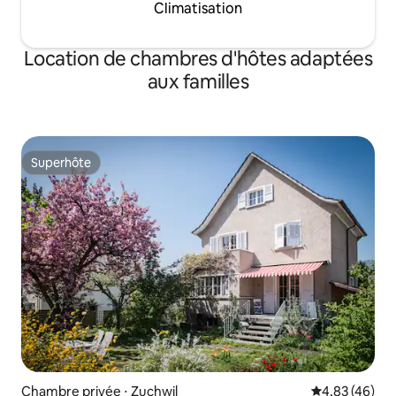
Climatisation
Location de chambres d'hôtes adaptées
aux familles
Superhôte
Superhôte
Chambre privée ⋅ Zuchwil
Évaluation mo
4,83 (46)