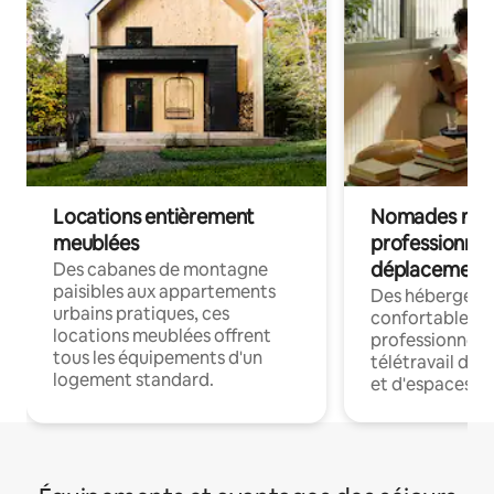
Locations entièrement
Nomades num
meublées
professionnel
déplacement
Des cabanes de montagne
paisibles aux appartements
Des hébergem
urbains pratiques, ces
confortables p
locations meublées offrent
professionnels
tous les équipements d'un
télétravail dis
logement standard.
et d'espaces de