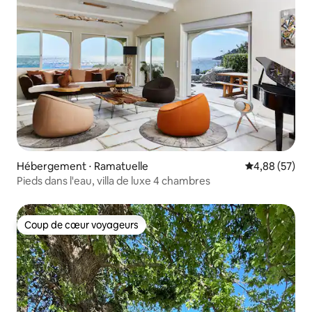
Hébergement ⋅ Ramatuelle
Évaluation mo
4,88 (57)
Pieds dans l'eau, villa de luxe 4 chambres
Coup de cœur voyageurs
Coup de cœur voyageurs