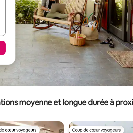
tions moyenne et longue durée à prox
de cœur voyageurs
Coup de cœur voyageurs
 cœur voyageurs les plus appréciés
Coup de cœur voyageurs