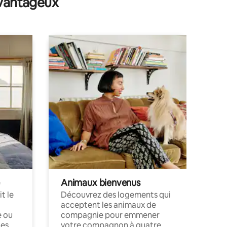
avantageux
Animaux bienvenus
t le
Découvrez des logements qui
acceptent les animaux de
e ou
compagnie pour emmener
ces
votre compagnon à quatre