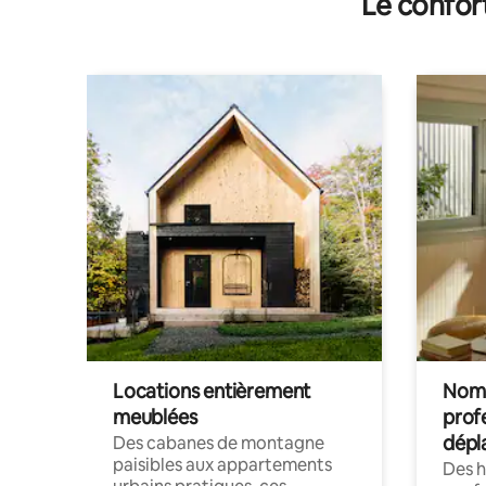
Le confor
Locations entièrement
Noma
meublées
prof
dépl
Des cabanes de montagne
paisibles aux appartements
Des 