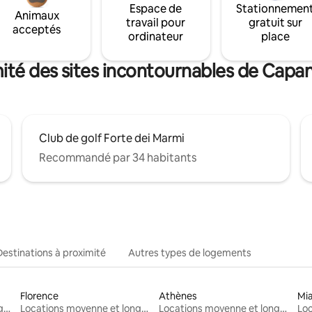
Espace de
Stationnemen
Animaux
travail pour
gratuit sur
acceptés
ordinateur
place
mité des sites incontournables de Capa
Club de golf Forte dei Marmi
Recommandé par 34 habitants
Destinations à proximité
Autres types de logements
Florence
Athènes
Mi
Locations moyenne et longue durée
Locations moyenne et longue durée
Locations moyenne et longue durée