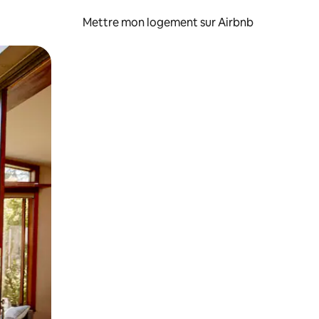
Mettre mon logement sur Airbnb
sant glisser.