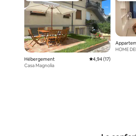
Apparte
HOME DEL
marin
Hébergement
Évaluation moyenne su
4,94 (17)
Casa Magnolia