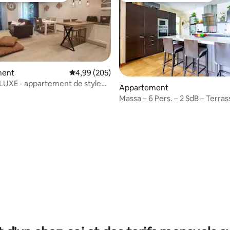
ment
Évaluation moyenne sur la base de 205 commen
4,99 (205)
UXE - appartement de style
Appartement
Massa – 6 Pers. – 2 SdB – Terras
r la base de 17 commentaires : 4,94 sur 5