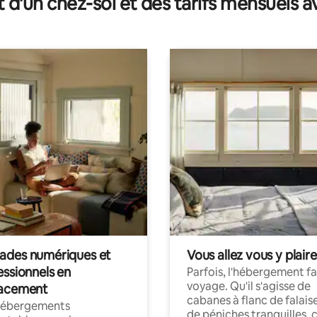
t d'un chez-soi et des tarifs mensuels 
des numériques et
Vous allez vous y plaire
essionnels en
Parfois, l'hébergement fai
voyage. Qu'il s'agisse de
acement
cabanes à flanc de falais
hébergements
de péniches tranquilles, 