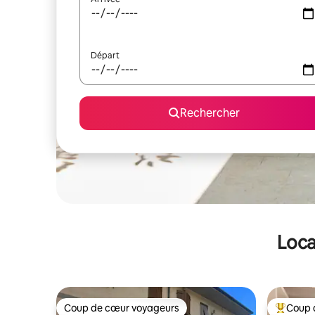
Départ
Rechercher
Loca
Coup de cœur voyageurs
Coup 
Coup de cœur voyageurs
Coups de