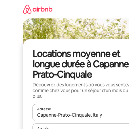
Aller
directement
au
contenu
Locations moyenne et
longue durée à Capanne
Prato-Cinquale
Découvrez des logements où vous vous sente
comme chez vous pour un séjour d'un mois ou
plus.
Adresse
Lorsque les résultats s'affichent, utilisez les flèc
Arrivée