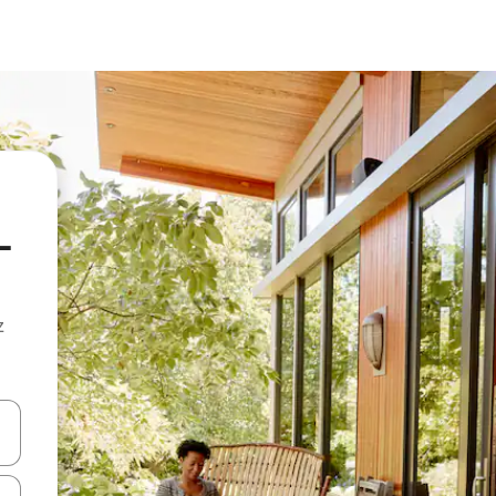
-
z
hes vers le haut et vers le bas pour les parcourir ou en appuyant et en fai